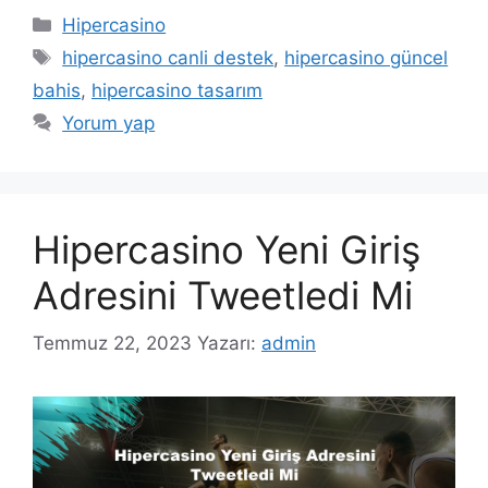
Kategoriler
Hipercasino
Etiketler
hipercasino canli destek
,
hipercasino güncel
bahis
,
hipercasino tasarım
Yorum yap
Hipercasino Yeni Giriş
Adresini Tweetledi Mi
Temmuz 22, 2023
Yazarı:
admin