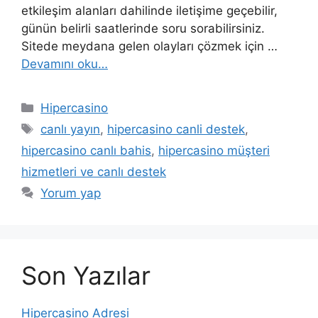
etkileşim alanları dahilinde iletişime geçebilir,
günün belirli saatlerinde soru sorabilirsiniz.
Sitede meydana gelen olayları çözmek için …
Devamını oku…
Kategoriler
Hipercasino
Etiketler
canlı yayın
,
hipercasino canli destek
,
hipercasino canlı bahis
,
hipercasino müşteri
hizmetleri ve canlı destek
Yorum yap
Son Yazılar
Hipercasino Adresi