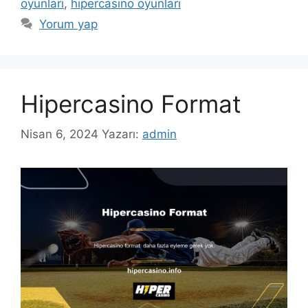
oyunları
,
hipercasino oyunları
Yorum yap
Hipercasino Format
Nisan 6, 2024
Yazarı:
admin