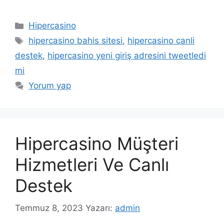
Kategoriler
Hipercasino
Etiketler
hipercasino bahis sitesi
,
hipercasino canli
destek
,
hipercasino yeni giriş adresini tweetledi
mi
Yorum yap
Hipercasino Müşteri
Hizmetleri Ve Canlı
Destek
Temmuz 8, 2023
Yazarı:
admin