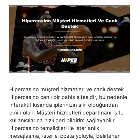
Hipercasino müşteri hizmetleri ve canlı destek
Hipercasino canlı bir bahis sitesidir, bu nedenle
interaktif kısımda iplerinizin sıkı olduğundan
emin olun. Müşteri hizmetleri departmanı, site
kullanıcılarına hızlı geri bildirim sağlayabilir.
Hipercasino temsilcileri ile ister anlık
mesajlaşma, ister e-posta yoluyla, belirlenen