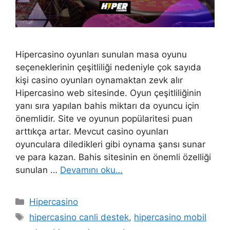
Hipercasino oyunları sunulan masa oyunu
seçeneklerinin çeşitliliği nedeniyle çok sayıda
kişi casino oyunları oynamaktan zevk alır
Hipercasino web sitesinde. Oyun çeşitliliğinin
yanı sıra yapılan bahis miktarı da oyuncu için
önemlidir. Site ve oyunun popülaritesi puan
arttıkça artar. Mevcut casino oyunları
oyunculara diledikleri gibi oynama şansı sunar
ve para kazan. Bahis sitesinin en önemli özelliği
sunulan …
Devamını oku…
Kategoriler
Hipercasino
Etiketler
hipercasino canli destek
,
hipercasino mobil