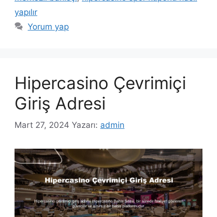
yapılır
Yorum yap
Hipercasino Çevrimiçi
Giriş Adresi
Mart 27, 2024
Yazarı:
admin