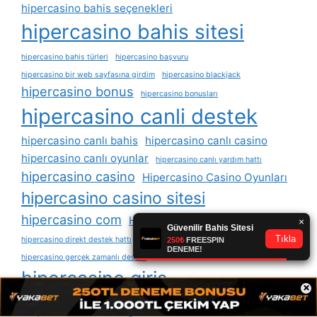
hipercasino bahis seçenekleri
hipercasino bahis sitesi
hipercasino bahis türleri
hipercasino başvuru
hipercasino bir web sayfasına girdim
hipercasino blackjack
hipercasino bonus
hipercasino bonusları
hipercasino canli destek
hipercasino canlı bahis
hipercasino canlı casino
hipercasino canlı oyunlar
hipercasino canlı yardım hattı
hipercasino casino
Hipercasino Casino Oyunları
hipercasino casino sitesi
hipercasino com
Hipercasino Destek
hipercasino direkt destek hattı
hipercasino genel değerlendirmesi
hipercasino gerçek zamanlı destek
hipercasino giris
×
hipercasino girisi