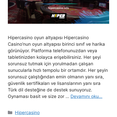
Hipercasino oyun altyapısı Hipercasino
Casino’nun oyun altyapısı birinci sınıf ve harika
görünüyor. Platforma telefonunuzdan veya
tabletinizden kolayca erişebilirsiniz. Her şeyi
sorunsuz tutmak için yorulmadan çalışan
sunucularla hızlı tempolu bir ortamdır. Her şeyin
sorunsuz çalıştığından emin olmanın yanı sıra,
güvenlik sertifikaları ve lisanslarının yanı sıra
Türk dil desteğine de destek sunuyoruz.
Oynaması basit ve size zor …
Devamını oku…
Kategoriler
Hipercasino