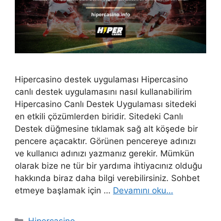
Hipercasino destek uygulaması Hipercasino
canlı destek uygulamasını nasıl kullanabilirim
Hipercasino Canlı Destek Uygulaması sitedeki
en etkili çözümlerden biridir. Sitedeki Canlı
Destek düğmesine tıklamak sağ alt köşede bir
pencere açacaktır. Görünen pencereye adınızı
ve kullanıcı adınızı yazmanız gerekir. Mümkün
olarak bize ne tür bir yardıma ihtiyacınız olduğu
hakkında biraz daha bilgi verebilirsiniz. Sohbet
etmeye başlamak için …
Devamını oku…
Kategoriler