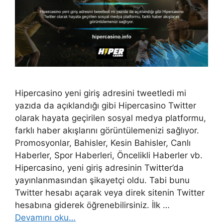
Hipercasino yeni giriş adresini tweetledi mi
yazıda da açıklandığı gibi Hipercasino Twitter
olarak hayata geçirilen sosyal medya platformu,
farklı haber akışlarını görüntülemenizi sağlıyor.
Promosyonlar, Bahisler, Kesin Bahisler, Canlı
Haberler, Spor Haberleri, Öncelikli Haberler vb.
Hipercasino, yeni giriş adresinin Twitter’da
yayınlanmasından şikayetçi oldu. Tabi bunu
Twitter hesabı açarak veya direk sitenin Twitter
hesabına giderek öğrenebilirsiniz. İlk …
Devamını oku…