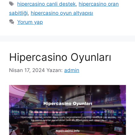
Etiketler
hipercasino canli destek
,
hipercasino oran
sabitliği
,
hipercasino oyun altyapısı
Yorum yap
Hipercasino Oyunları
Nisan 17, 2024
Yazarı:
admin