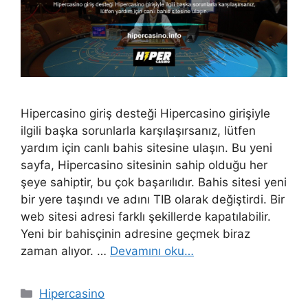
Hipercasino giriş desteği Hipercasino girişiyle
ilgili başka sorunlarla karşılaşırsanız, lütfen
yardım için canlı bahis sitesine ulaşın. Bu yeni
sayfa, Hipercasino sitesinin sahip olduğu her
şeye sahiptir, bu çok başarılıdır. Bahis sitesi yeni
bir yere taşındı ve adını TIB olarak değiştirdi. Bir
web sitesi adresi farklı şekillerde kapatılabilir.
Yeni bir bahisçinin adresine geçmek biraz
zaman alıyor. …
Devamını oku…
Kategoriler
Hipercasino