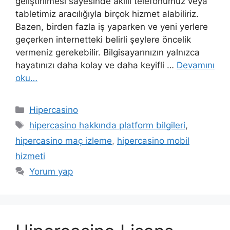
geliştirilmesi sayesinde akıllı telefonumuz veya
tabletimiz aracılığıyla birçok hizmet alabiliriz.
Bazen, birden fazla iş yaparken ve yeni yerlere
geçerken internetteki belirli şeylere öncelik
vermeniz gerekebilir. Bilgisayarınızın yalnızca
hayatınızı daha kolay ve daha keyifli …
Devamını
oku…
Kategoriler
Hipercasino
Etiketler
hipercasino hakkında platform bilgileri
,
hipercasino maç izleme
,
hipercasino mobil
hizmeti
Yorum yap