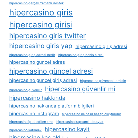
hipercasino gerçek zamanlı destek
hipercasino giris
hipercasino girisi
hipercasino giris twitter
hipercasino giris yap
hipercasino giriş adresi
hipercasino giriş adresi nedir
hipercasino giriş bahis sitesi
hipercasino güncel adres
hipercasino güncel adresi
hipercasino güncel giriş adresi
hipercasino güvenebilir misin
hipercasino güvenlir mi
hipercasino güvenilir
hipercasino hakkında
hipercasino hakkında platform bilgileri
hipercasino instagram
hipercasino i̇le nasıl hesap oluşturulur
hipercasino i̇ptal edilen sms
hipercasino kapsamlı detaylar
hipercasino kayit
hipercasino katılmak
hipercasino kaç oldu