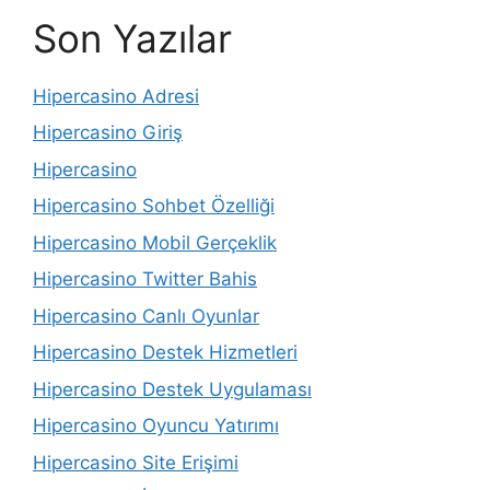
Son Yazılar
Hipercasino Adresi
Hipercasino Giriş
Hipercasino
Hipercasino Sohbet Özelliği
Hipercasino Mobil Gerçeklik
Hipercasino Twitter Bahis
Hipercasino Canlı Oyunlar
Hipercasino Destek Hizmetleri
Hipercasino Destek Uygulaması
Hipercasino Oyuncu Yatırımı
Hipercasino Site Erişimi