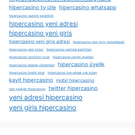
hipercasino tv izle
hipercasino whatsapp
hipercasino yazılım güvenliği
hipercasino yeni adresi
hipercasino yeni giris
hipercasino yeni giriş adresi
hipercasino yeni giriş güncellendi
hipercasino yeni sitesi
hipercasino çekilme belirtileri
hipercasino çevrimiçi oyun
hipercasino çeşitli oyunları
hipercasino üyelik
hipercasino ödeme yöntemleri
hipercasino üyelik i̇ptal
hipercasino üye olmak çok kolay
kayit hipercasino
mobil hipercasino
twitter hipercasino
tam şikâyet hipercasino
yeni adresi hipercasino
yeni giris hipercasino