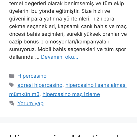
temel değerleri olarak benimsemiş ve tüm ekip
üyelerini bu yönde eğitmiştir. Size hızlı ve
güvenilir para yatırma yöntemleri, hızlı para
çekme seçenekleri, kapsamlı canlı bahis ve maç
öncesi bahis seçimleri, sürekli yüksek oranlar ve
cazip bonus promosyonları/kampanyaları
sunuyoruz. Mobil bahis seçenekleri ve tüm spor
dallarında …
Devamını oku…
Kategoriler
Hipercasino
Etiketler
adresi hipercasino
,
hipercasino lisans alması
mümkün mü
,
hipercasino maç izleme
Yorum yap