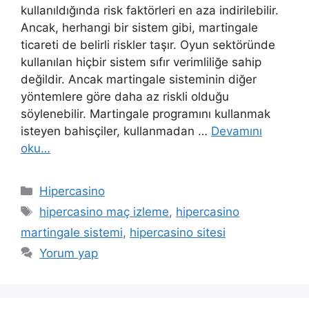
kullanıldığında risk faktörleri en aza indirilebilir.
Ancak, herhangi bir sistem gibi, martingale
ticareti de belirli riskler taşır. Oyun sektöründe
kullanılan hiçbir sistem sıfır verimliliğe sahip
değildir. Ancak martingale sisteminin diğer
yöntemlere göre daha az riskli olduğu
söylenebilir. Martingale programını kullanmak
isteyen bahisçiler, kullanmadan …
Devamını
oku…
Kategoriler
Hipercasino
Etiketler
hipercasino maç izleme
,
hipercasino
martingale sistemi
,
hipercasino sitesi
Yorum yap