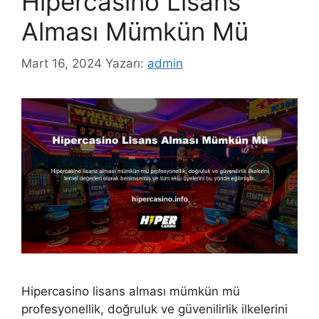
Hipercasino Lisans
Alması Mümkün Mü
Mart 16, 2024
Yazarı:
admin
Hipercasino lisans alması mümkün mü
profesyonellik, doğruluk ve güvenilirlik ilkelerini