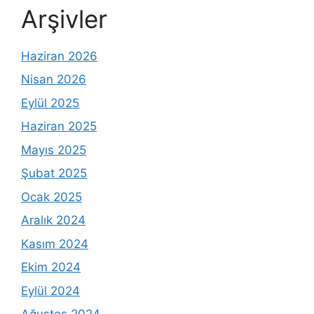
Arşivler
Haziran 2026
Nisan 2026
Eylül 2025
Haziran 2025
Mayıs 2025
Şubat 2025
Ocak 2025
Aralık 2024
Kasım 2024
Ekim 2024
Eylül 2024