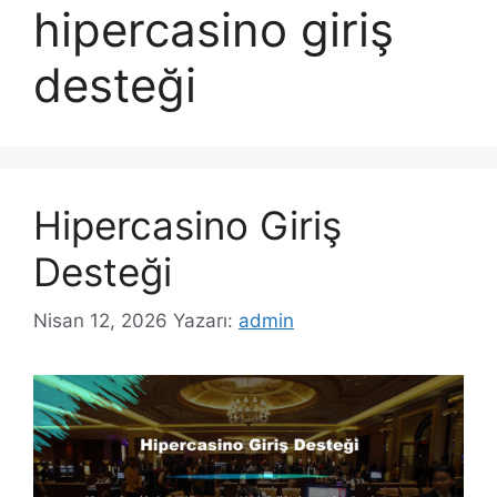
hipercasino giriş
desteği
Hipercasino Giriş
Desteği
Nisan 12, 2026
Yazarı:
admin