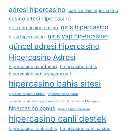
adresi hipercasino
bahis sitesi hipercasino
casino sitesi hipercasino
giris hipercasino
giris adresi hipercasino
giris yap hipercasino
girisi hipercasino
güncel adresi hipercasino
Hipercasino Adresi
hipercasino avantajları
hipercasino bahis
hipercasino bahis seçenekleri
hipercasino bahis sitesi
hipercasino bahis türleri
hipercasino başvuru
hipercasino bir web sayfasına girdim
hipercasino blackjack
hipercasino bonus
hipercasino bonusları
hipercasino canli destek
hipercasino canlı bahis
hipercasino canlı casino