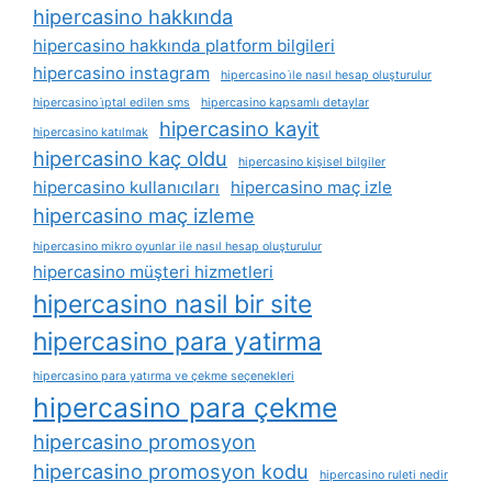
hipercasino hakkında
hipercasino hakkında platform bilgileri
hipercasino instagram
hipercasino i̇le nasıl hesap oluşturulur
hipercasino i̇ptal edilen sms
hipercasino kapsamlı detaylar
hipercasino kayit
hipercasino katılmak
hipercasino kaç oldu
hipercasino kişisel bilgiler
hipercasino kullanıcıları
hipercasino maç izle
hipercasino maç izleme
hipercasino mikro oyunlar ile nasıl hesap oluşturulur
hipercasino müşteri hizmetleri
hipercasino nasil bir site
hipercasino para yatirma
hipercasino para yatırma ve çekme seçenekleri
hipercasino para çekme
hipercasino promosyon
hipercasino promosyon kodu
hipercasino ruleti nedir