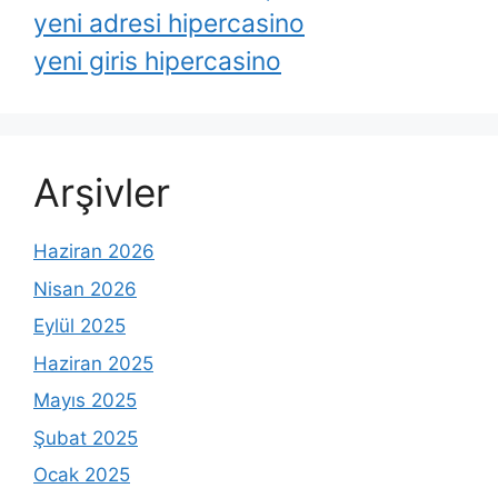
yeni adresi hipercasino
yeni giris hipercasino
Arşivler
Haziran 2026
Nisan 2026
Eylül 2025
Haziran 2025
Mayıs 2025
Şubat 2025
Ocak 2025