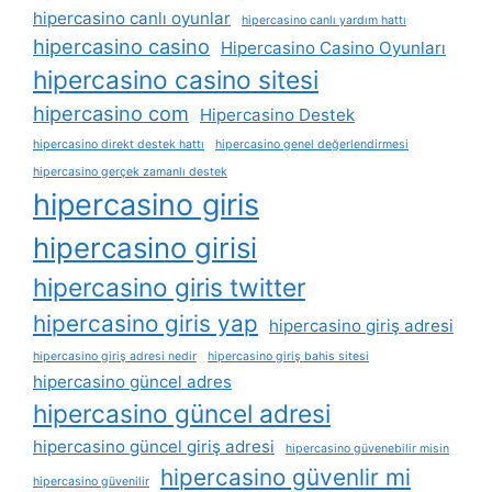
hipercasino canlı oyunlar
hipercasino canlı yardım hattı
hipercasino casino
Hipercasino Casino Oyunları
hipercasino casino sitesi
hipercasino com
Hipercasino Destek
hipercasino direkt destek hattı
hipercasino genel değerlendirmesi
hipercasino gerçek zamanlı destek
hipercasino giris
hipercasino girisi
hipercasino giris twitter
hipercasino giris yap
hipercasino giriş adresi
hipercasino giriş adresi nedir
hipercasino giriş bahis sitesi
hipercasino güncel adres
hipercasino güncel adresi
hipercasino güncel giriş adresi
hipercasino güvenebilir misin
hipercasino güvenlir mi
hipercasino güvenilir