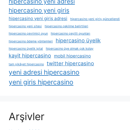
hipercasino yeni adresi
hipercasino yeni giris
hipercasino yeni giriş adresi
hipercasino yeni giriş güncellendi
hipercasino yeni sitesi
hipercasino çekilme belirtileri
hipercasino çevrimiçi oyun
hipercasino çeşitli oyunları
hipercasino üyelik
hipercasino ödeme yöntemleri
hipercasino üyelik i̇ptal
hipercasino üye olmak çok kolay
kayit hipercasino
mobil hipercasino
twitter hipercasino
tam şikâyet hipercasino
yeni adresi hipercasino
yeni giris hipercasino
Arşivler