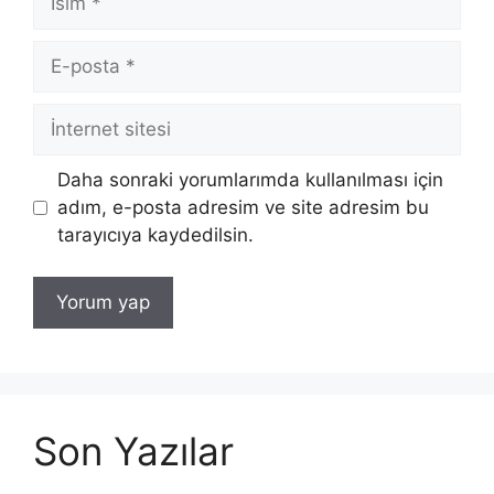
E-
posta
İnternet
sitesi
Daha sonraki yorumlarımda kullanılması için
adım, e-posta adresim ve site adresim bu
tarayıcıya kaydedilsin.
Son Yazılar