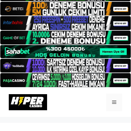
İçeriğe
atla
Menü