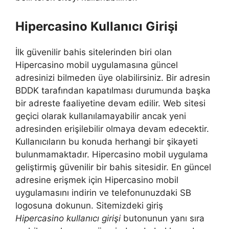
Hipercasino Kullanıcı Girişi
İlk güvenilir bahis sitelerinden biri olan
Hipercasino mobil uygulamasına güncel
adresinizi bilmeden üye olabilirsiniz. Bir adresin
BDDK tarafından kapatılması durumunda başka
bir adreste faaliyetine devam edilir. Web sitesi
geçici olarak kullanılamayabilir ancak yeni
adresinden erişilebilir olmaya devam edecektir.
Kullanıcıların bu konuda herhangi bir şikayeti
bulunmamaktadır. Hipercasino mobil uygulama
geliştirmiş güvenilir bir bahis sitesidir. En güncel
adresine erişmek için Hipercasino mobil
uygulamasını indirin ve telefonunuzdaki SB
logosuna dokunun. Sitemizdeki giriş
Hipercasino kullanıcı girişi
butonunun yanı sıra