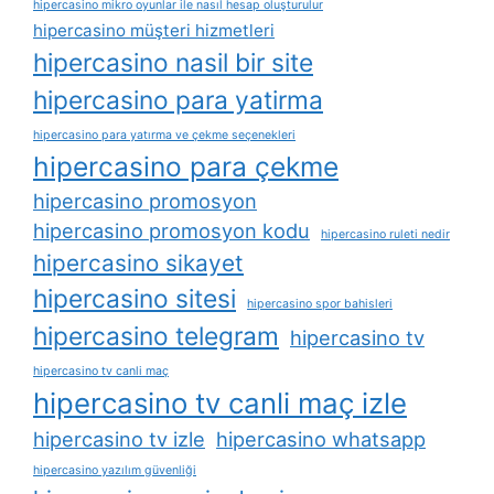
hipercasino mikro oyunlar ile nasıl hesap oluşturulur
hipercasino müşteri hizmetleri
hipercasino nasil bir site
hipercasino para yatirma
hipercasino para yatırma ve çekme seçenekleri
hipercasino para çekme
hipercasino promosyon
hipercasino promosyon kodu
hipercasino ruleti nedir
hipercasino sikayet
hipercasino sitesi
hipercasino spor bahisleri
hipercasino telegram
hipercasino tv
hipercasino tv canli maç
hipercasino tv canli maç izle
hipercasino tv izle
hipercasino whatsapp
hipercasino yazılım güvenliği