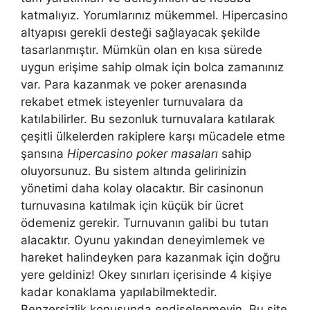
katmalıyız. Yorumlarınız mükemmel. Hipercasino
altyapısı gerekli desteği sağlayacak şekilde
tasarlanmıştır. Mümkün olan en kısa sürede
uygun erişime sahip olmak için bolca zamanınız
var. Para kazanmak ve poker arenasında
rekabet etmek isteyenler turnuvalara da
katılabilirler. Bu sezonluk turnuvalara katılarak
çeşitli ülkelerden rakiplere karşı mücadele etme
şansına
Hipercasino poker masaları
sahip
oluyorsunuz. Bu sistem altında gelirinizin
yönetimi daha kolay olacaktır. Bir casinonun
turnuvasına katılmak için küçük bir ücret
ödemeniz gerekir. Turnuvanın galibi bu tutarı
alacaktır. Oyunu yakından deneyimlemek ve
hareket halindeyken para kazanmak için doğru
yere geldiniz! Okey sınırları içerisinde 4 kişiye
kadar konaklama yapılabilmektedir.
Benzersizlik konusunda endişelenmeyin. Bu site