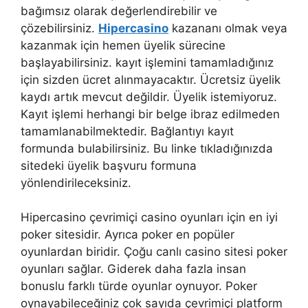
bağımsız olarak değerlendirebilir ve
çözebilirsiniz.
Hipercasino
kazananı olmak veya
kazanmak için hemen üyelik sürecine
başlayabilirsiniz. kayıt işlemini tamamladığınız
için sizden ücret alınmayacaktır. Ücretsiz üyelik
kaydı artık mevcut değildir. Üyelik istemiyoruz.
Kayıt işlemi herhangi bir belge ibraz edilmeden
tamamlanabilmektedir. Bağlantıyı kayıt
formunda bulabilirsiniz. Bu linke tıkladığınızda
sitedeki üyelik başvuru formuna
yönlendirileceksiniz.
Hipercasino çevrimiçi casino oyunları için en iyi
poker sitesidir. Ayrıca poker en popüler
oyunlardan biridir. Çoğu canlı casino sitesi poker
oyunları sağlar. Giderek daha fazla insan
bonuslu farklı türde oyunlar oynuyor. Poker
oynayabileceğiniz çok sayıda çevrimiçi platform