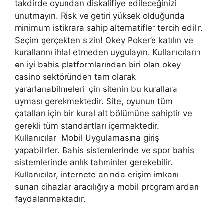
takdirde oyundan diskalifiye edileceğinizi
unutmayın. Risk ve getiri yüksek olduğunda
minimum istikrara sahip alternatifler tercih edilir.
Seçim gerçekten sizin! Okey Poker’e katılın ve
kurallarını ihlal etmeden uygulayın. Kullanıcıların
en iyi bahis platformlarından biri olan okey
casino sektöründen tam olarak
yararlanabilmeleri için sitenin bu kurallara
uyması gerekmektedir. Site, oyunun tüm
çatalları için bir kural alt bölümüne sahiptir ve
gerekli tüm standartları içermektedir.
Kullanıcılar Mobil Uygulamasına giriş
yapabilirler. Bahis sistemlerinde ve spor bahis
sistemlerinde anlık tahminler gerekebilir.
Kullanıcılar, internete anında erişim imkanı
sunan cihazlar aracılığıyla mobil programlardan
faydalanmaktadır.