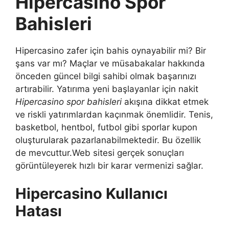
Hipercasino Spor
Bahisleri
Hipercasino zafer için bahis oynayabilir mi? Bir
şans var mı? Maçlar ve müsabakalar hakkında
önceden güncel bilgi sahibi olmak başarınızı
artırabilir. Yatırıma yeni başlayanlar için nakit
Hipercasino spor bahisleri
akışına dikkat etmek
ve riskli yatırımlardan kaçınmak önemlidir. Tenis,
basketbol, ​​hentbol, ​​futbol gibi sporlar kupon
oluşturularak pazarlanabilmektedir. Bu özellik
de mevcuttur.Web sitesi gerçek sonuçları
görüntüleyerek hızlı bir karar vermenizi sağlar.
Hipercasino Kullanıcı
Hatası