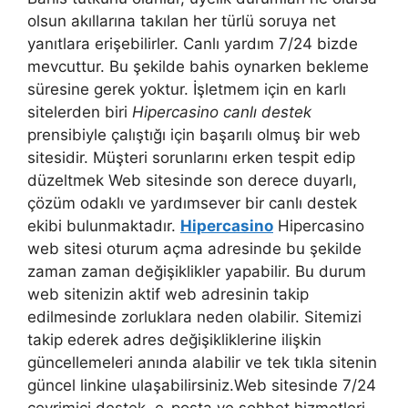
olsun akıllarına takılan her türlü soruya net
yanıtlara erişebilirler. Canlı yardım 7/24 bizde
mevcuttur. Bu şekilde bahis oynarken bekleme
süresine gerek yoktur. İşletmem için en karlı
sitelerden biri
Hipercasino canlı destek
prensibiyle çalıştığı için başarılı olmuş bir web
sitesidir. Müşteri sorunlarını erken tespit edip
düzeltmek Web sitesinde son derece duyarlı,
çözüm odaklı ve yardımsever bir canlı destek
ekibi bulunmaktadır.
Hipercasino
Hipercasino
web sitesi oturum açma adresinde bu şekilde
zaman zaman değişiklikler yapabilir. Bu durum
web sitenizin aktif web adresinin takip
edilmesinde zorluklara neden olabilir. Sitemizi
takip ederek adres değişikliklerine ilişkin
güncellemeleri anında alabilir ve tek tıkla sitenin
güncel linkine ulaşabilirsiniz.Web sitesinde 7/24
çevrimiçi destek, e-posta ve sohbet hizmetleri