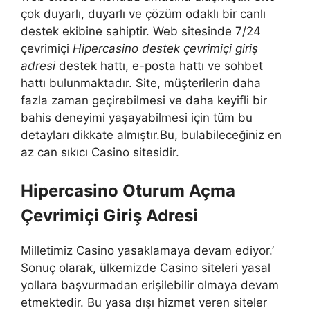
çok duyarlı, duyarlı ve çözüm odaklı bir canlı
destek ekibine sahiptir. Web sitesinde 7/24
çevrimiçi
Hipercasino destek çevrimiçi giriş
adresi
destek hattı, e-posta hattı ve sohbet
hattı bulunmaktadır. Site, müşterilerin daha
fazla zaman geçirebilmesi ve daha keyifli bir
bahis deneyimi yaşayabilmesi için tüm bu
detayları dikkate almıştır.Bu, bulabileceğiniz en
az can sıkıcı Casino sitesidir.
Hipercasino Oturum Açma
Çevrimiçi Giriş Adresi
Milletimiz Casino yasaklamaya devam ediyor.’
Sonuç olarak, ülkemizde Casino siteleri yasal
yollara başvurmadan erişilebilir olmaya devam
etmektedir. Bu yasa dışı hizmet veren siteler