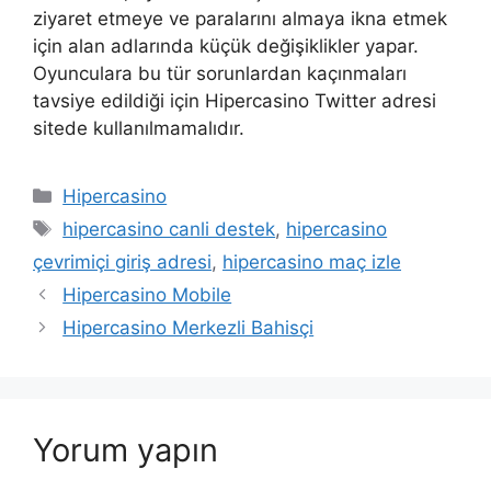
ziyaret etmeye ve paralarını almaya ikna etmek
için alan adlarında küçük değişiklikler yapar.
Oyunculara bu tür sorunlardan kaçınmaları
tavsiye edildiği için Hipercasino Twitter adresi
sitede kullanılmamalıdır.
Kategoriler
Hipercasino
Etiketler
hipercasino canli destek
,
hipercasino
çevrimiçi giriş adresi
,
hipercasino maç izle
Hipercasino Mobile
Hipercasino Merkezli Bahisçi
Yorum yapın