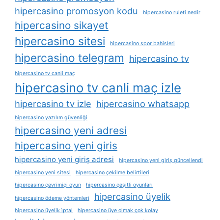
hipercasino promosyon kodu
hipercasino ruleti nedir
hipercasino sikayet
hipercasino sitesi
hipercasino spor bahisleri
hipercasino telegram
hipercasino tv
hipercasino tv canli maç
hipercasino tv canli maç izle
hipercasino tv izle
hipercasino whatsapp
hipercasino yazılım güvenliği
hipercasino yeni adresi
hipercasino yeni giris
hipercasino yeni giriş adresi
hipercasino yeni giriş güncellendi
hipercasino yeni sitesi
hipercasino çekilme belirtileri
hipercasino çevrimiçi oyun
hipercasino çeşitli oyunları
hipercasino üyelik
hipercasino ödeme yöntemleri
hipercasino üyelik i̇ptal
hipercasino üye olmak çok kolay