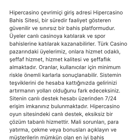
Hipercasino çevrimiçi giriş adresi Hipercasino
Bahis Sitesi, bir süredir faaliyet gösteren
güvenilir ve sınırsız bir bahis platformudur.
Üyeler canlı casinoya katılarak ve spor
bahislerine katılarak kazanabilirler. Türk Casino
pazarındaki üyelerimiz, onlara hizmet odaklı,
şeffaf hizmet, hizmet kalitesi ve şeffaflık
almaktadır. Oranlar, kullanıcılar için minimum
riskle önemli karlarla sonuçlanabilir. Sistemin
teşviklerini de hesaba kattığınızda gelirinizi
artırmanın yolları olduğunu fark edeceksiniz.
Sitenin canlı destek hesabı üzerinden 7/24
erişim imkanınız bulunmaktadır. Hipercasino
oyun sitesindeki canlı destek, eksiksiz bir
çözüm tabanlı hizmettir. Mali sorunları, para
yatırma, çekme veya bonusları açıklayın ve
müşterilerin mümkün olan en iyi bahis