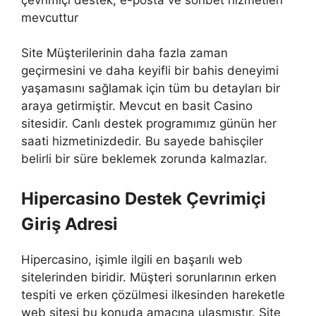
mevcuttur
Site Müşterilerinin daha fazla zaman
geçirmesini ve daha keyifli bir bahis deneyimi
yaşamasını sağlamak için tüm bu detayları bir
araya getirmiştir. Mevcut en basit Casino
sitesidir. Canlı destek programımız günün her
saati hizmetinizdedir. Bu sayede bahisçiler
belirli bir süre beklemek zorunda kalmazlar.
Hipercasino Destek Çevrimiçi
Giriş Adresi
Hipercasino, işimle ilgili en başarılı web
sitelerinden biridir. Müşteri sorunlarının erken
tespiti ve erken çözülmesi ilkesinden hareketle
web sitesi bu konuda amacına ulaşmıştır. Site