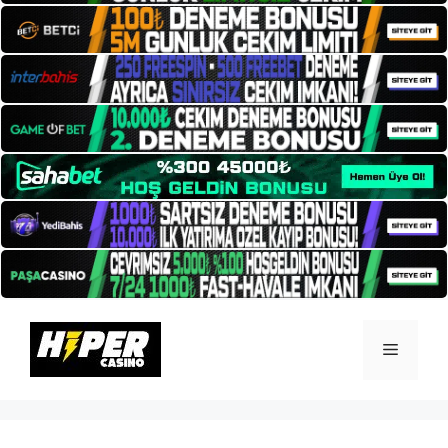
İçeriğe
atla
Menü