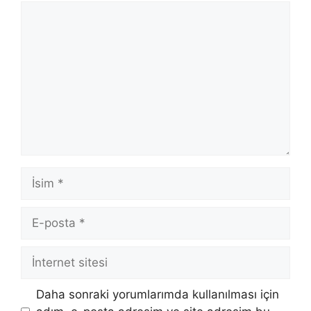
Yorum
İsim
E-
posta
İnternet
sitesi
Daha sonraki yorumlarımda kullanılması için