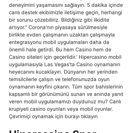
deneyimini yaşamasını sağlayın. 5 dakika içinde
canlı destek ekibimizle iletişime geçin, herhangi
bir sorunu çözebiliriz. Bildiğiniz gibi likidite
artıyor.” Corona’nın piyasaya sürülmesiyle
birlikte evden çalışmanın uzaktan çalışmayla
entegrasyonu mobil uygulamaları daha da
önemli hale getirdi. Bu hem Casino hem de
Casino siteleri için geçerlidir.’ Hipercasino mobil
uygulamasıyla Las Vegas’ta Casino oynamanın
heyecanını kucaklayın. Dünyanın her yerinden
temsilcilerle çalışın ve telefonunuzda oyun
oynamanın keyfini çıkarın. Tüm spor bahislerinin
kapsamlı bir görünümünü sunan ve anında yanıt
veren mobil uygulamamızı duydunuz mu? Canlı
krupiyeli casino oyunları veya mobil oyunlar.
Çevrimiçi oynamak için burayı tıklayın