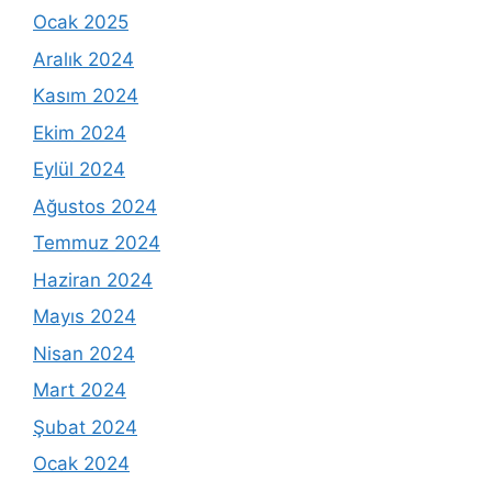
Ocak 2025
Aralık 2024
Kasım 2024
Ekim 2024
Eylül 2024
Ağustos 2024
Temmuz 2024
Haziran 2024
Mayıs 2024
Nisan 2024
Mart 2024
Şubat 2024
Ocak 2024