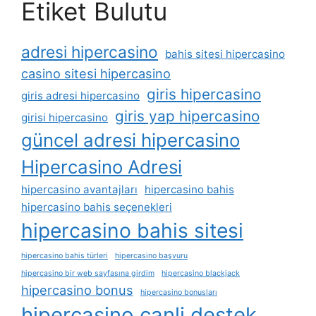
Etiket Bulutu
adresi hipercasino
bahis sitesi hipercasino
casino sitesi hipercasino
giris hipercasino
giris adresi hipercasino
giris yap hipercasino
girisi hipercasino
güncel adresi hipercasino
Hipercasino Adresi
hipercasino avantajları
hipercasino bahis
hipercasino bahis seçenekleri
hipercasino bahis sitesi
hipercasino bahis türleri
hipercasino başvuru
hipercasino bir web sayfasına girdim
hipercasino blackjack
hipercasino bonus
hipercasino bonusları
hipercasino canli destek