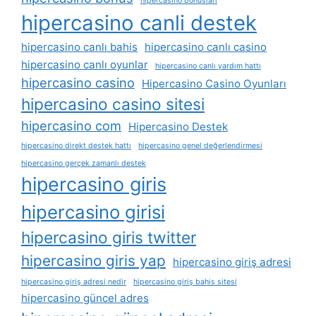
hipercasino bonusları
hipercasino canli destek
hipercasino canlı bahis
hipercasino canlı casino
hipercasino canlı oyunlar
hipercasino canlı yardım hattı
hipercasino casino
Hipercasino Casino Oyunları
hipercasino casino sitesi
hipercasino com
Hipercasino Destek
hipercasino direkt destek hattı
hipercasino genel değerlendirmesi
hipercasino gerçek zamanlı destek
hipercasino giris
hipercasino girisi
hipercasino giris twitter
hipercasino giris yap
hipercasino giriş adresi
hipercasino giriş adresi nedir
hipercasino giriş bahis sitesi
hipercasino güncel adres