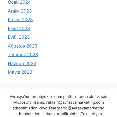
Ocak 2024
Aralık 2023
Kasım 2023
Ekim 2023
Eylül 2023
Ağustos 2023
Temmuz 2023
Haziran 2023
Mayıs 2023
Avrasya'nın en büyük reklam platformunda olmak için
Microsoft Teams:
reklam@avrasyamarketing.com
adresimizden veya Telegram: @Avrasyamarketing
adresimizden irtibat kurabilirsiniz. (Tek iletişim