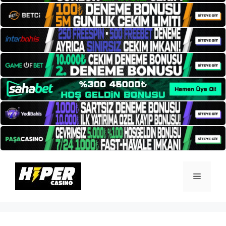
İçeriğe
atla
Menü