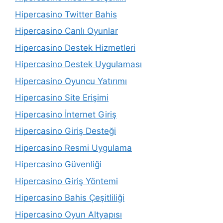
Hipercasino Twitter Bahis
Hipercasino Canlı Oyunlar
Hipercasino Destek Hizmetleri
Hipercasino Destek Uygulaması
Hipercasino Oyuncu Yatırımı
Hipercasino Site Erişimi
Hipercasino İnternet Giriş
Hipercasino Giriş Desteği
Hipercasino Resmi Uygulama
Hipercasino Güvenliği
Hipercasino Giriş Yöntemi
Hipercasino Bahis Çeşitliliği
Hipercasino Oyun Altyapısı