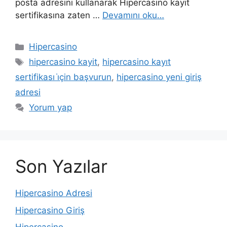
posta adresini kullanarak Hipercasino kayıt
sertifikasına zaten …
Devamını oku…
Kategoriler
Hipercasino
Etiketler
hipercasino kayit
,
hipercasino kayıt
sertifikası i̇çin başvurun
,
hipercasino yeni giriş
adresi
Yorum yap
Son Yazılar
Hipercasino Adresi
Hipercasino Giriş