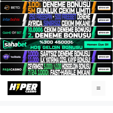
İçeriğe
atla
Menü