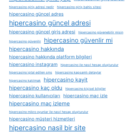
hipercasino giriş adresi nedir
hipercasino giriş bahis sitesi
hipercasino güncel adres
hipercasino güncel adresi
hipercasino güncel giriş adresi
hipercasino güvenebilir misin
hipercasino güvenlir mi
hipercasino güvenilir
hipercasino hakkında
hipercasino hakkında platform bilgileri
hipercasino instagram
hipercasino i̇le nasıl hesap oluşturulur
hipercasino i̇ptal edilen sms
hipercasino kapsamlı detaylar
hipercasino kayit
hipercasino katılmak
hipercasino kaç oldu
hipercasino kişisel bilgiler
hipercasino kullanıcıları
hipercasino maç izle
hipercasino maç izleme
hipercasino mikro oyunlar ile nasıl hesap oluşturulur
hipercasino müşteri hizmetleri
hipercasino nasil bir site