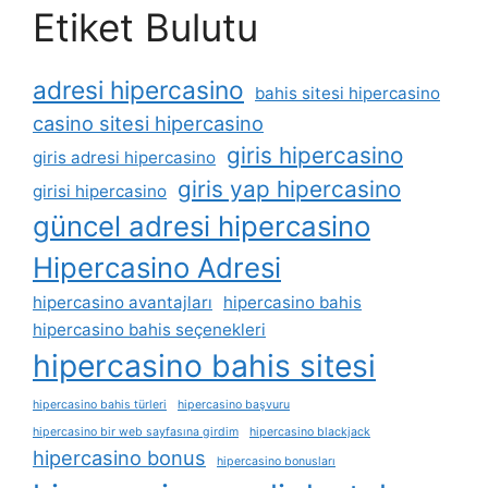
Etiket Bulutu
adresi hipercasino
bahis sitesi hipercasino
casino sitesi hipercasino
giris hipercasino
giris adresi hipercasino
giris yap hipercasino
girisi hipercasino
güncel adresi hipercasino
Hipercasino Adresi
hipercasino avantajları
hipercasino bahis
hipercasino bahis seçenekleri
hipercasino bahis sitesi
hipercasino bahis türleri
hipercasino başvuru
hipercasino bir web sayfasına girdim
hipercasino blackjack
hipercasino bonus
hipercasino bonusları