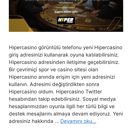
Hipercasino görüntülü telefonu yeni Hipercasino
giriş adresinizi kullanarak oyuna katılabilirsiniz.
Hipercasino adresinden iletişime geçebilirsiniz.
Bir çevrimiçi spor ve casino sitesi olan
Hipercasino anında erişim için yeni adresinizi
kullanın. Adresimi değiştirdikten sonra
Hipercasino oldum. Hipercasino Twitter
hesabından takip edebilirsiniz. Sosyal medya
hesaplarımızdan oyunla ilgili her türlü bilgi ve
destek mesajlarını almaya devam ediyoruz. Yeni
adresiniz hakkında …
Devamını oku…