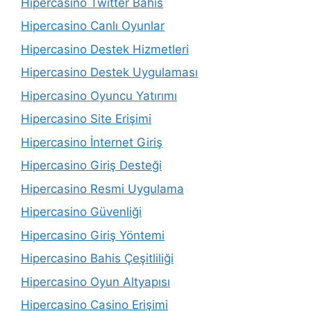
Hipercasino Twitter Bahis
Hipercasino Canlı Oyunlar
Hipercasino Destek Hizmetleri
Hipercasino Destek Uygulaması
Hipercasino Oyuncu Yatırımı
Hipercasino Site Erişimi
Hipercasino İnternet Giriş
Hipercasino Giriş Desteği
Hipercasino Resmi Uygulama
Hipercasino Güvenliği
Hipercasino Giriş Yöntemi
Hipercasino Bahis Çeşitliliği
Hipercasino Oyun Altyapısı
Hipercasino Casino Erişimi