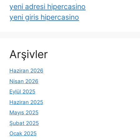
yeni adresi hipercasino
yeni giris hipercasino
Arşivler
Haziran 2026
Nisan 2026
Eylül 2025
Haziran 2025
Mayıs 2025
Şubat 2025
Ocak 2025