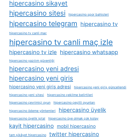
hipercasino sikayet
hipercasino sitesi
hipercasino spor bahisleri
hipercasino telegram
hipercasino tv
hipercasino tv canli maç
hipercasino tv canli maç izle
hipercasino tv izle
hipercasino whatsapp
hipercasino yazılım güvenliği
hipercasino yeni adresi
hipercasino yeni giris
hipercasino yeni giriş adresi
hipercasino yeni giriş güncellendi
hipercasino yeni sitesi
hipercasino çekilme belirtileri
hipercasino çevrimiçi oyun
hipercasino çeşitli oyunları
hipercasino üyelik
hipercasino ödeme yöntemleri
hipercasino üyelik i̇ptal
hipercasino üye olmak çok kolay
kayit hipercasino
mobil hipercasino
twitter hipercasino
tam şikâyet hipercasino