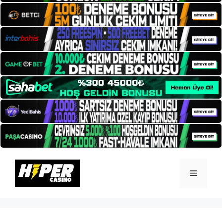
İçeriğe
atla
Menü