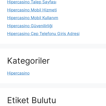
Hipercasino Talep Sayfası
Hipercasino Mobil Hizmeti
Hipercasino Mobil Kullanım
Hipercasino Güvenilirliği
Hipercasino Cep Telefonu Giriş Adresi
Kategoriler
Hipercasino
Etiket Bulutu