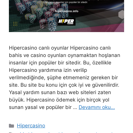
Hipercasino canlı oyunlar Hipercasino canlı
bahis ve casino oyunları oynamaktan hoşlanan
insanlar için popüler bir sitedir. Bu, özellikle
Hipercasino yardımına izin verilip
verilmediğinde, şüphe etmemeniz gereken bir
site. Bu site bu konu için çok iyi ve güvenilirdir.
Yasal yardım sunan bazı web siteleri zaten
büyük. Hipercasino ödemek için birçok yol
sunan yasal ve popüler bir …
Devamını oku…
Kategoriler
Hipercasino