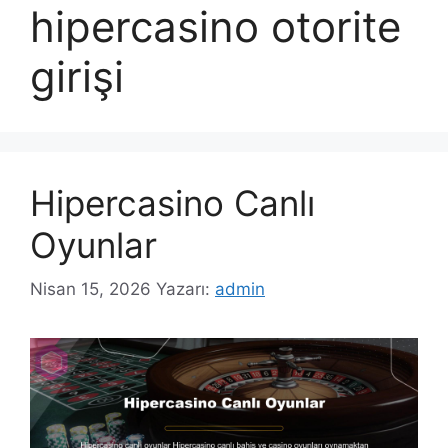
hipercasino otorite
girişi
Hipercasino Canlı
Oyunlar
Nisan 15, 2026
Yazarı:
admin