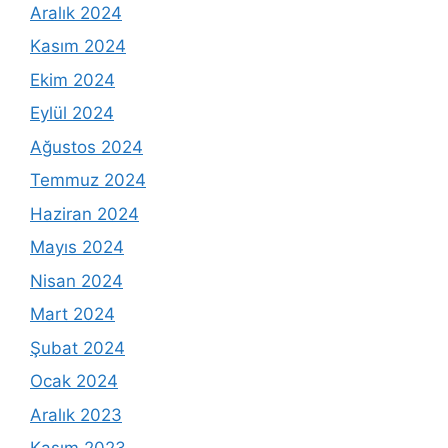
Aralık 2024
Kasım 2024
Ekim 2024
Eylül 2024
Ağustos 2024
Temmuz 2024
Haziran 2024
Mayıs 2024
Nisan 2024
Mart 2024
Şubat 2024
Ocak 2024
Aralık 2023