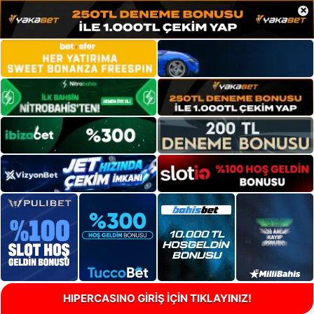
×
HIPERCASINO GİRİŞ İÇİN TIKLAYINIZ!