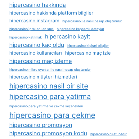
hipercasino hakkında
hipercasino hakkında platform bilgileri
hipercasino instagram
hipercasino i̇le nasıl hesap oluşturulur
hipercasino i̇ptal edilen sms
hipercasino kapsamlı detaylar
hipercasino kayit
hipercasino katılmak
hipercasino kaç oldu
hipercasino kişisel bilgiler
hipercasino kullanıcıları
hipercasino maç izle
hipercasino maç izleme
hipercasino mikro oyunlar ile nasıl hesap oluşturulur
hipercasino müşteri hizmetleri
hipercasino nasil bir site
hipercasino para yatirma
hipercasino para yatırma ve çekme seçenekleri
hipercasino para çekme
hipercasino promosyon
hipercasino promosyon kodu
hipercasino ruleti nedir