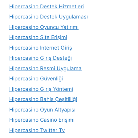
Hipercasino Destek Hizmetleri
Hipercasino Destek Uygulaması
Hipercasino Oyuncu Yatırımı
Hipercasino Site Erişimi
Hipercasino İnternet Giriş
Hipercasino Giriş Desteği
Hipercasino Resmi Uygulama
Hipercasino Güvenliği
Hipercasino Giriş Yöntemi
Hipercasino Bahis Çeşitliliği
Hipercasino Oyun Altyapısı
Hipercasino Casino Erişimi
Hipercasino Twitter Tv