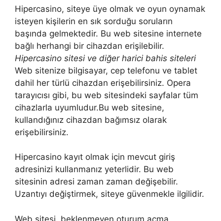
Hipercasino, siteye üye olmak ve oyun oynamak
isteyen kişilerin en sık sorduğu soruların
başında gelmektedir. Bu web sitesine internete
bağlı herhangi bir cihazdan erişilebilir.
Hipercasino sitesi ve diğer harici bahis siteleri
Web sitenize bilgisayar, cep telefonu ve tablet
dahil her türlü cihazdan erişebilirsiniz. Opera
tarayıcısı gibi, bu web sitesindeki sayfalar tüm
cihazlarla uyumludur.Bu web sitesine,
kullandığınız cihazdan bağımsız olarak
erişebilirsiniz.
Hipercasino kayıt olmak için mevcut giriş
adresinizi kullanmanız yeterlidir. Bu web
sitesinin adresi zaman zaman değişebilir.
Uzantıyı değiştirmek, siteye güvenmekle ilgilidir.
Web sitesi, beklenmeyen oturum açma