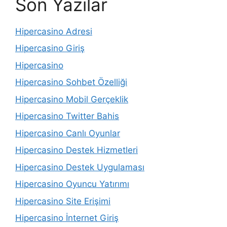
Son Yazılar
Hipercasino Adresi
Hipercasino Giriş
Hipercasino
Hipercasino Sohbet Özelliği
Hipercasino Mobil Gerçeklik
Hipercasino Twitter Bahis
Hipercasino Canlı Oyunlar
Hipercasino Destek Hizmetleri
Hipercasino Destek Uygulaması
Hipercasino Oyuncu Yatırımı
Hipercasino Site Erişimi
Hipercasino İnternet Giriş