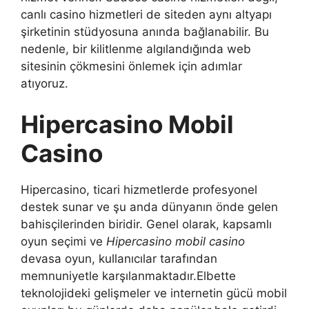
canlı casino hizmetleri de siteden aynı altyapı
şirketinin stüdyosuna anında bağlanabilir. Bu
nedenle, bir kilitlenme algılandığında web
sitesinin çökmesini önlemek için adımlar
atıyoruz.
Hipercasino Mobil
Casino
Hipercasino, ticari hizmetlerde profesyonel
destek sunar ve şu anda dünyanın önde gelen
bahisçilerinden biridir. Genel olarak, kapsamlı
oyun seçimi ve
Hipercasino mobil casino
devasa oyun, kullanıcılar tarafından
memnuniyetle karşılanmaktadır.Elbette
teknolojideki gelişmeler ve internetin gücü mobil