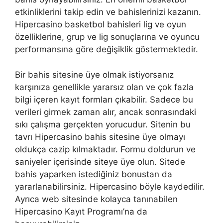
etkinliklerini takip edin ve bahislerinizi kazanın.
Hipercasino basketbol bahisleri lig ve oyun
özelliklerine, grup ve lig sonuçlarına ve oyuncu
performansına göre değişiklik göstermektedir.
Bir bahis sitesine üye olmak istiyorsanız
karşınıza genellikle yararsız olan ve çok fazla
bilgi içeren kayıt formları çıkabilir. Sadece bu
verileri girmek zaman alır, ancak sonrasındaki
sıkı çalışma gerçekten yorucudur. Sitenin bu
tavrı Hipercasino bahis sitesine üye olmayı
oldukça cazip kılmaktadır. Formu doldurun ve
saniyeler içerisinde siteye üye olun. Sitede
bahis yaparken istediğiniz bonustan da
yararlanabilirsiniz. Hipercasino böyle kaydedilir.
Ayrıca web sitesinde kolayca tanınabilen
Hipercasino Kayıt Programı’na da