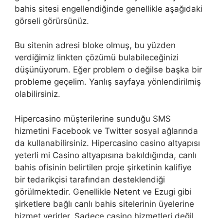
bahis sitesi engellendiğinde genellikle aşağıdaki
görseli görürsünüz.
Bu sitenin adresi bloke olmuş, bu yüzden
verdiğimiz linkten çözümü bulabileceğinizi
düşünüyorum. Eğer problem o değilse başka bir
probleme geçelim. Yanlış sayfaya yönlendirilmiş
olabilirsiniz.
Hipercasino müşterilerine sunduğu SMS
hizmetini Facebook ve Twitter sosyal ağlarında
da kullanabilirsiniz. Hipercasino casino altyapısı
yeterli mi Casino altyapısına bakıldığında, canlı
bahis ofisinin belirtilen proje şirketinin kalifiye
bir tedarikçisi tarafından desteklendiği
görülmektedir. Genellikle Netent ve Ezugi gibi
şirketlere bağlı canlı bahis sitelerinin üyelerine
hizmet verirler. Sadece casino hizmetleri değil,