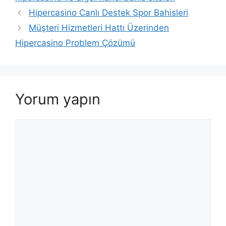
Hipercasino Canlı Destek Spor Bahisleri
Müşteri Hizmetleri Hattı Üzerinden
Hipercasino Problem Çözümü
Yorum yapın
Yorum