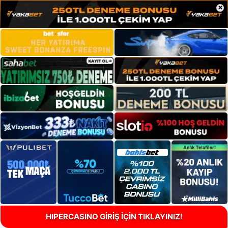
×
HIPERCASINO GİRİŞ İÇİN TIKLAYINIZ!