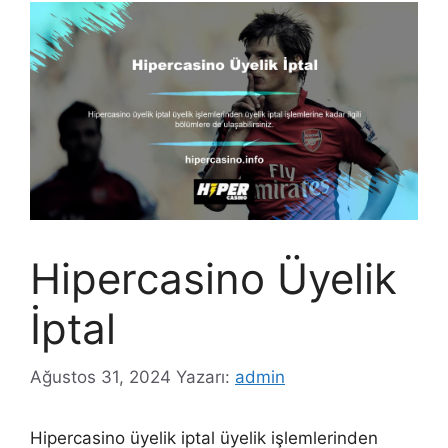
Hipercasino Üyelik
İptal
Ağustos 31, 2024
Yazarı:
admin
Hipercasino üyelik iptal üyelik işlemlerinden