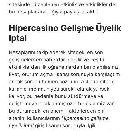
sitesinde düzenlenen etkinlik ve etkinlikler de
bu hesaplar aracılığıyla paylaşılacaktır.
Hipercasino Gelişme Üyelik
Iptal
Hesaplarını takip ederek sitedeki en son
gelişmelerden haberdar olabilir ve çeşitli
etkinliklerden ilk öğrenenlerden biri olabilirsiniz.
Evet, oturum açma lisansı sorunuyla karşılaştım
ancak sorunu hemen çözdüm. Aslında sitede
kullanıcı memnuniyeti sürekli olarak yüksek
kalıyor, bu nedenle bunu sürdürmeye ve
geliştirmeye odaklanmış özel bir ekibimiz var.
Bu durumdaki en önemli faktörlerden biri
sitenin, kullanıcılarının
Hipercasino gelişme
üyelik iptal
giriş lisansı sorunuyla ilgili