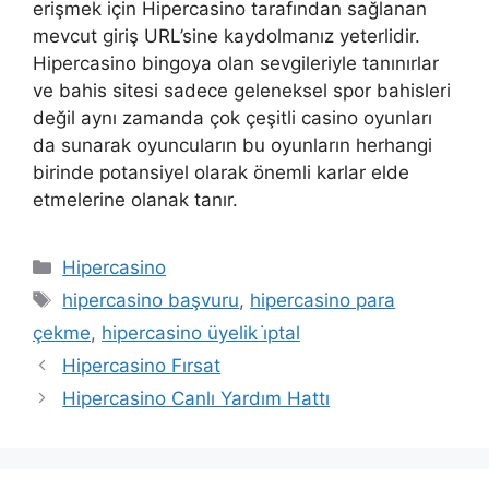
erişmek için Hipercasino tarafından sağlanan
mevcut giriş URL’sine kaydolmanız yeterlidir.
Hipercasino bingoya olan sevgileriyle tanınırlar
ve bahis sitesi sadece geleneksel spor bahisleri
değil aynı zamanda çok çeşitli casino oyunları
da sunarak oyuncuların bu oyunların herhangi
birinde potansiyel olarak önemli karlar elde
etmelerine olanak tanır.
Kategoriler
Hipercasino
Etiketler
hipercasino başvuru
,
hipercasino para
çekme
,
hipercasino üyelik i̇ptal
Hipercasino Fırsat
Hipercasino Canlı Yardım Hattı