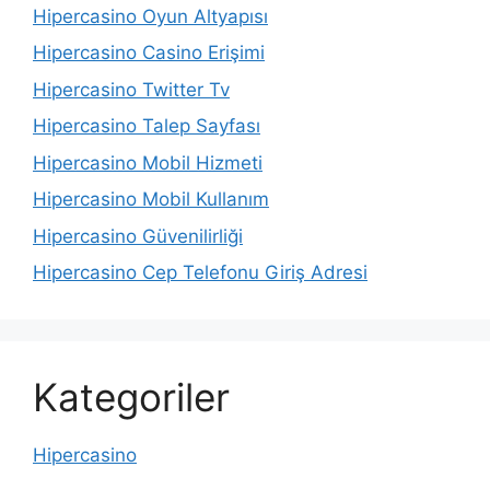
Hipercasino Oyun Altyapısı
Hipercasino Casino Erişimi
Hipercasino Twitter Tv
Hipercasino Talep Sayfası
Hipercasino Mobil Hizmeti
Hipercasino Mobil Kullanım
Hipercasino Güvenilirliği
Hipercasino Cep Telefonu Giriş Adresi
Kategoriler
Hipercasino