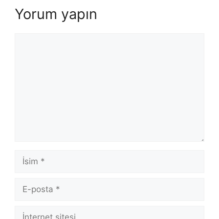
Yorum yapın
Yorum
İsim
E-
posta
İnternet