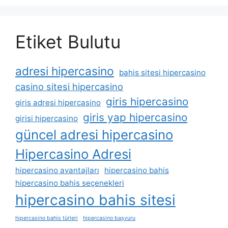
Etiket Bulutu
adresi hipercasino
bahis sitesi hipercasino
casino sitesi hipercasino
giris hipercasino
giris adresi hipercasino
giris yap hipercasino
girisi hipercasino
güncel adresi hipercasino
Hipercasino Adresi
hipercasino avantajları
hipercasino bahis
hipercasino bahis seçenekleri
hipercasino bahis sitesi
hipercasino bahis türleri
hipercasino başvuru