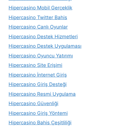
Hipercasino Mobil Gerçeklik
Hipercasino Twitter Bahis
Hipercasino Canlı Oyunlar
Hipercasino Destek Hizmetleri
Hipercasino Destek Uygulaması
Hipercasino Oyuncu Yatırımı
Hipercasino Site Erişimi
Hipercasino İnternet Giriş
Hipercasino Giriş Desteği
Hipercasino Resmi Uygulama
Hipercasino Güvenliği
Hipercasino Giriş Yöntemi
Hipercasino Bahis Çeşitliliği