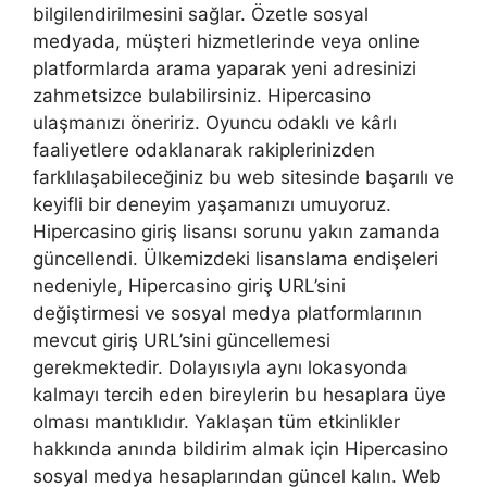
bilgilendirilmesini sağlar. Özetle sosyal
medyada, müşteri hizmetlerinde veya online
platformlarda arama yaparak yeni adresinizi
zahmetsizce bulabilirsiniz. Hipercasino
ulaşmanızı öneririz. Oyuncu odaklı ve kârlı
faaliyetlere odaklanarak rakiplerinizden
farklılaşabileceğiniz bu web sitesinde başarılı ve
keyifli bir deneyim yaşamanızı umuyoruz.
Hipercasino giriş lisansı sorunu yakın zamanda
güncellendi. Ülkemizdeki lisanslama endişeleri
nedeniyle, Hipercasino giriş URL’sini
değiştirmesi ve sosyal medya platformlarının
mevcut giriş URL’sini güncellemesi
gerekmektedir. Dolayısıyla aynı lokasyonda
kalmayı tercih eden bireylerin bu hesaplara üye
olması mantıklıdır. Yaklaşan tüm etkinlikler
hakkında anında bildirim almak için Hipercasino
sosyal medya hesaplarından güncel kalın. Web