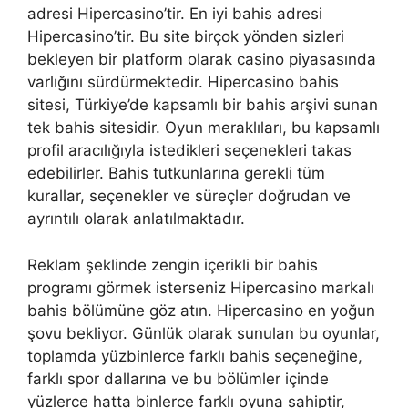
adresi Hipercasino’tir. En iyi bahis adresi
Hipercasino’tir. Bu site birçok yönden sizleri
bekleyen bir platform olarak casino piyasasında
varlığını sürdürmektedir. Hipercasino bahis
sitesi, Türkiye’de kapsamlı bir bahis arşivi sunan
tek bahis sitesidir. Oyun meraklıları, bu kapsamlı
profil aracılığıyla istedikleri seçenekleri takas
edebilirler. Bahis tutkunlarına gerekli tüm
kurallar, seçenekler ve süreçler doğrudan ve
ayrıntılı olarak anlatılmaktadır.
Reklam şeklinde zengin içerikli bir bahis
programı görmek isterseniz Hipercasino markalı
bahis bölümüne göz atın. Hipercasino en yoğun
şovu bekliyor. Günlük olarak sunulan bu oyunlar,
toplamda yüzbinlerce farklı bahis seçeneğine,
farklı spor dallarına ve bu bölümler içinde
yüzlerce hatta binlerce farklı oyuna sahiptir,