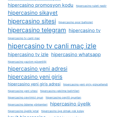
hipercasino promosyon kodu
hipercasino ruleti nedir
hipercasino sikayet
hipercasino sitesi
hipercasino spor bahisleri
hipercasino telegram
hipercasino tv
hipercasino tv canli maç
hipercasino tv canli maç izle
hipercasino tv izle
hipercasino whatsapp
hipercasino yazılım güvenliği
hipercasino yeni adresi
hipercasino yeni giris
hipercasino yeni giriş adresi
hipercasino yeni giriş güncellendi
hipercasino yeni sitesi
hipercasino çekilme belirtileri
hipercasino çevrimiçi oyun
hipercasino çeşitli oyunları
hipercasino üyelik
hipercasino ödeme yöntemleri
hipercasino üyelik i̇ptal
hipercasino üye olmak çok kolay