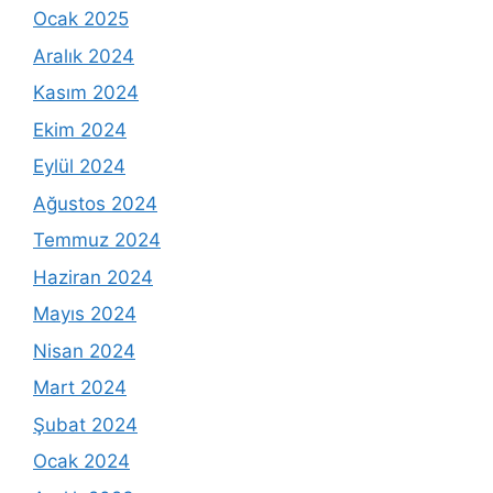
Ocak 2025
Aralık 2024
Kasım 2024
Ekim 2024
Eylül 2024
Ağustos 2024
Temmuz 2024
Haziran 2024
Mayıs 2024
Nisan 2024
Mart 2024
Şubat 2024
Ocak 2024