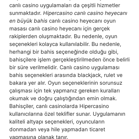
canlı casino uygulamaları da çeşitli hizmetler
sunmaktadır.
Hipercasino canlı casino heyecanı
en büyük bahis
canlı casino heyecanı oyun
masası canlı casino heyecanı için gerçek
rakiplerden oluşmaktadır. Bu nedenle, oyun
seçenekleri kolayca kullanılabilir. Bu nedenle,
herhangi bir bahis seçeneğinde olduğu gibi,
bahisçilere işlem gerçekleştirilmeden önce belirli
bir süre verilmelidir. Canlı casino uygulaması
bahis seçenekleri arasında blackjack, rulet ve
bakara yer alır. Oyun seçeneklerinin sorunsuz
çalışması için tek yapmanız gereken kuralları
okumak ve doğru çalıştığından emin olmak.
Bahisçiler, canlı casinolarda Hipercasino
kullanıcılarına özel teklifler sunar. Uygulamanın
kaliteli altyapı seçenekleri, oyuncuların
donmadan veya hile yapmadan ticaret
yapmasına olanak tanır.