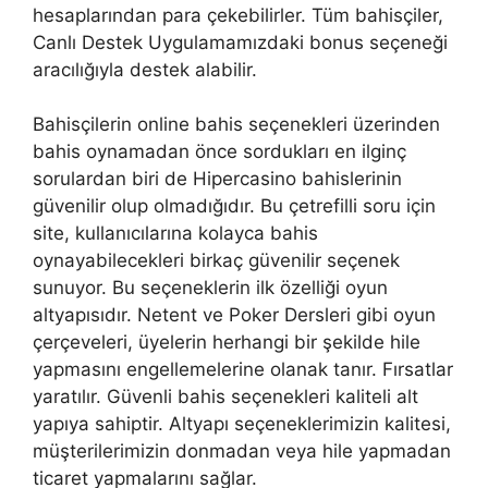
hesaplarından para çekebilirler. Tüm bahisçiler,
Canlı Destek Uygulamamızdaki bonus seçeneği
aracılığıyla destek alabilir.
Bahisçilerin online bahis seçenekleri üzerinden
bahis oynamadan önce sordukları en ilginç
sorulardan biri de Hipercasino bahislerinin
güvenilir olup olmadığıdır. Bu çetrefilli soru için
site, kullanıcılarına kolayca bahis
oynayabilecekleri birkaç güvenilir seçenek
sunuyor. Bu seçeneklerin ilk özelliği oyun
altyapısıdır. Netent ve Poker Dersleri gibi oyun
çerçeveleri, üyelerin herhangi bir şekilde hile
yapmasını engellemelerine olanak tanır. Fırsatlar
yaratılır. Güvenli bahis seçenekleri kaliteli alt
yapıya sahiptir. Altyapı seçeneklerimizin kalitesi,
müşterilerimizin donmadan veya hile yapmadan
ticaret yapmalarını sağlar.