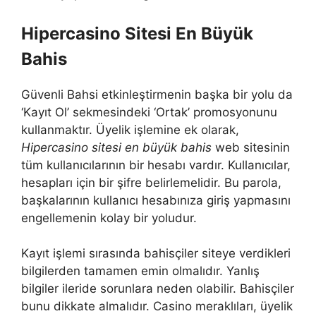
Hipercasino Sitesi En Büyük
Bahis
Güvenli Bahsi etkinleştirmenin başka bir yolu da
‘Kayıt Ol’ sekmesindeki ‘Ortak’ promosyonunu
kullanmaktır. Üyelik işlemine ek olarak,
Hipercasino sitesi en büyük bahis
web sitesinin
tüm kullanıcılarının bir hesabı vardır. Kullanıcılar,
hesapları için bir şifre belirlemelidir. Bu parola,
başkalarının kullanıcı hesabınıza giriş yapmasını
engellemenin kolay bir yoludur.
Kayıt işlemi sırasında bahisçiler siteye verdikleri
bilgilerden tamamen emin olmalıdır. Yanlış
bilgiler ileride sorunlara neden olabilir. Bahisçiler
bunu dikkate almalıdır. Casino meraklıları, üyelik