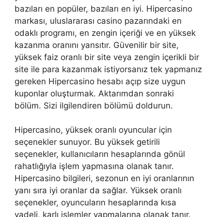
bazıları en popüler, bazıları en iyi. Hipercasino
markası, uluslararası casino pazarındaki en
odaklı programı, en zengin içeriği ve en yüksek
kazanma oranını yansıtır. Güvenilir bir site,
yüksek faiz oranlı bir site veya zengin içerikli bir
site ile para kazanmak istiyorsanız tek yapmanız
gereken Hipercasino hesabı açıp size uygun
kuponlar oluşturmak. Aktarımdan sonraki
bölüm. Sizi ilgilendiren bölümü doldurun.
Hipercasino, yüksek oranlı oyuncular için
seçenekler sunuyor. Bu yüksek getirili
seçenekler, kullanıcıların hesaplarında gönül
rahatlığıyla işlem yapmasına olanak tanır.
Hipercasino bilgileri, sezonun en iyi oranlarının
yanı sıra iyi oranlar da sağlar. Yüksek oranlı
seçenekler, oyuncuların hesaplarında kısa
vadeli, karlı işlemler yapmalarına olanak tanır.