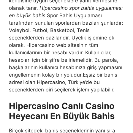
kendisine uygun seçeneklere yanıt vermesine
olanak tanır.
Hipercasino spor bahis uygulaması
en büyük bahis
Spor Bahis Uygulaması
tarafından sunulan sporlardan bazıları şunlardır:
Voleybol, Futbol, ​​Basketbol, ​​Tenis
seçeneklerden bazılarıdır. Üyelik işlemine ek
olarak, Hipercasino web sitesinin tüm
kullanıcılarının bir hesabı vardır. Kullanıcılar,
hesapları için bir şifre belirlemelidir. Bu parola,
başkalarının kullanıcı hesabınıza giriş yapmasını
engellemenin kolay bir yoludur.Eşsiz bir bahis
adresi olan Hipercasino, Türkiye’de bu
seçeneklerden biri seçilerek işlem yapılabilir.
Hipercasino Canlı Casino
Heyecanı En Büyük Bahis
Birçok sitedeki bahis seçeneklerinin yanı sıra