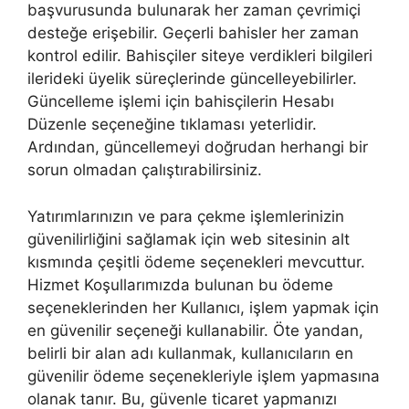
başvurusunda bulunarak her zaman çevrimiçi
desteğe erişebilir. Geçerli bahisler her zaman
kontrol edilir. Bahisçiler siteye verdikleri bilgileri
ilerideki üyelik süreçlerinde güncelleyebilirler.
Güncelleme işlemi için bahisçilerin Hesabı
Düzenle seçeneğine tıklaması yeterlidir.
Ardından, güncellemeyi doğrudan herhangi bir
sorun olmadan çalıştırabilirsiniz.
Yatırımlarınızın ve para çekme işlemlerinizin
güvenilirliğini sağlamak için web sitesinin alt
kısmında çeşitli ödeme seçenekleri mevcuttur.
Hizmet Koşullarımızda bulunan bu ödeme
seçeneklerinden her Kullanıcı, işlem yapmak için
en güvenilir seçeneği kullanabilir. Öte yandan,
belirli bir alan adı kullanmak, kullanıcıların en
güvenilir ödeme seçenekleriyle işlem yapmasına
olanak tanır. Bu, güvenle ticaret yapmanızı