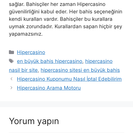
sağlar. Bahisçiler her zaman Hipercasino
güvenilirliğini kabul eder. Her bahis seçeneğinin
kendi kuralları vardır. Bahisçiler bu kurallara
uymak zorundadır. Kurallardan sapan hiçbir şey
yapamazsınız.
Kategoriler
Hipercasino
Etiketler
en büyük bahis hipercasino
,
hipercasino
nasil bir site
,
hipercasino sitesi en büyük bahis
Hipercasino Kuponumu Nasıl İptal Edebilirim
Hipercasino Arama Motoru
Yorum yapın