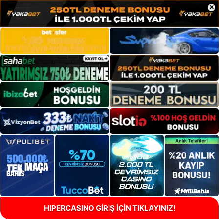
×
HIPERCASINO GİRİŞ İÇİN TIKLAYINIZ!