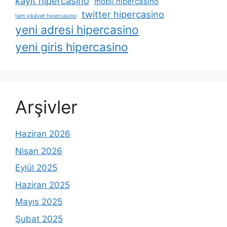
kayit hipercasino
mobil hipercasino
twitter hipercasino
tam şikâyet hipercasino
yeni adresi hipercasino
yeni giris hipercasino
Arşivler
Haziran 2026
Nisan 2026
Eylül 2025
Haziran 2025
Mayıs 2025
Şubat 2025