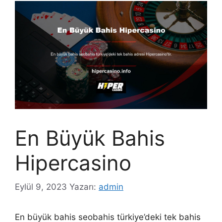
En Büyük Bahis
Hipercasino
Eylül 9, 2023
Yazarı:
admin
En büyük bahis seobahis türkiye’deki tek bahis