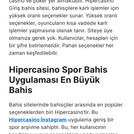
casino ve poker yer almaktadır. Hipercasino
Giriş bahis sitesi, bahisçilere karlı işlemler için
yüksek oranlı seçenekler sunar. Yüksek oranlı
seçenekler, oyuncuların kısa vadede karlı
işlemler yapmasına olanak tanır. Siteye üye
olmanıza gerek yok. Kullanıcılar, hesapları için
bir şifre belirlemelidir. Pahalı seçenekler her
zaman keşfedilebilir.
Hipercasino Spor Bahis
Uygulaması En Büyük
Bahis
Bahis sitelerinde bahisçiler arasında en popüler
seçeneklerden biri Hipercasino’tir. Bu
Hipercasino İnstagram
uygulama geniş bir
spor arşivine sahiptir. Bu, her kullanıcının