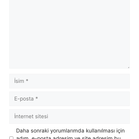
Yorum
İsim
E-
posta
İnternet
sitesi
Daha sonraki yorumlarımda kullanılması için
adım, e-posta adresim ve site adresim bu