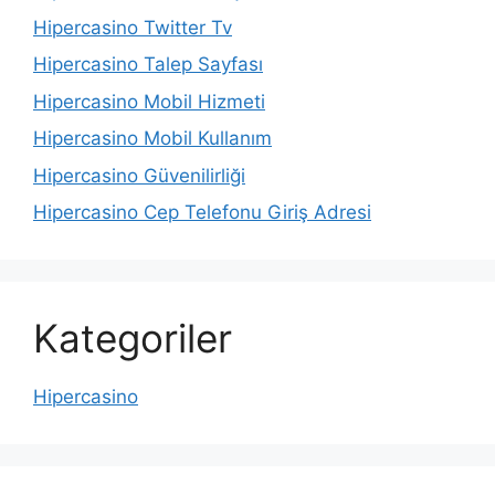
Hipercasino Twitter Tv
Hipercasino Talep Sayfası
Hipercasino Mobil Hizmeti
Hipercasino Mobil Kullanım
Hipercasino Güvenilirliği
Hipercasino Cep Telefonu Giriş Adresi
Kategoriler
Hipercasino