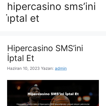
hipercasino sms’ini
i̇ptal et
Hipercasino SMS’ini
İptal Et
Haziran 10, 2023
Yazarı:
admin