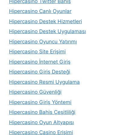
Hipercasino Twitter Bahis
Hipercasino Canlı Oyunlar
Hipercasino Destek Hizmetleri
Hipercasino Destek Uygulaması
Hipercasino Oyuncu Yatırımı
Hipercasino Site Erişimi
Hipercasino İnternet Giriş
Hipercasino Giriş Desteği
Hipercasino Resmi Uygulama
Hipercasino Güvenliği
Hipercasino Giriş Yöntemi
Hipercasino Bahis Çeşitliliği
Hipercasino Oyun Altyapısı
Hipercasino Casino Erişimi