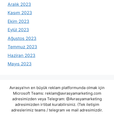
Aralık 2023
Kasım 2023
Ekim 2023
Eylül 2023
Ağustos 2023
Temmuz 2023
Haziran 2023
Mayıs 2023
Avrasya'nın en büyük reklam platformunda olmak için
Microsoft Teams:
reklam@avrasyamarketing.com
adresimizden veya Telegram: @Avrasyamarketing
adresimizden irtibat kurabilirsiniz. (Tek iletişim
adreslerimiz teams / telegram ve mail adresimizdir.