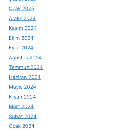
Ocak 2025
Aralık 2024
Kasım 2024
Ekim 2024
Eylül 2024
Ağustos 2024
Temmuz 2024
Haziran 2024
Mayıs 2024
Nisan 2024
Mart 2024
Şubat 2024
Ocak 2024