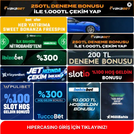
×
HIPERCASINO GİRİŞ İÇİN TIKLAYINIZ!