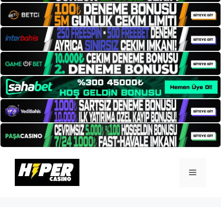
İçeriğe
atla
Menü