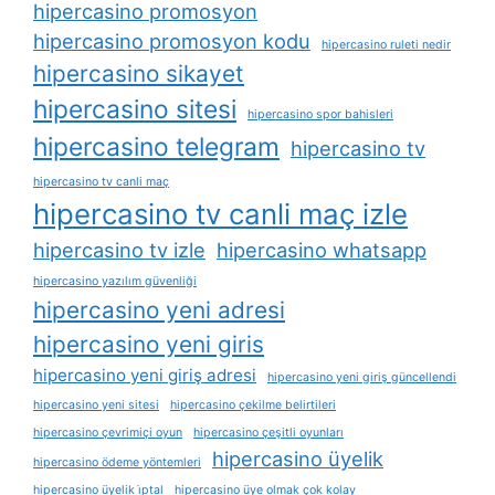
hipercasino promosyon
hipercasino promosyon kodu
hipercasino ruleti nedir
hipercasino sikayet
hipercasino sitesi
hipercasino spor bahisleri
hipercasino telegram
hipercasino tv
hipercasino tv canli maç
hipercasino tv canli maç izle
hipercasino tv izle
hipercasino whatsapp
hipercasino yazılım güvenliği
hipercasino yeni adresi
hipercasino yeni giris
hipercasino yeni giriş adresi
hipercasino yeni giriş güncellendi
hipercasino yeni sitesi
hipercasino çekilme belirtileri
hipercasino çevrimiçi oyun
hipercasino çeşitli oyunları
hipercasino üyelik
hipercasino ödeme yöntemleri
hipercasino üyelik i̇ptal
hipercasino üye olmak çok kolay