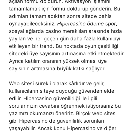
açılan formu doldurun. Aktivasyon işlemini
tamamlamak için formu doldurup gönderin. Bu
adımları tamamladıktan sonra sitede bahis
oynayabileceksiniz.
Hipercasino ödeme spor
,
sosyal ağlarda casino meraklıları arasında hızla
yayılan ve her geçen gün daha fazla kullanıcıyı
etkileyen bir trend. Bu noktada oyun çeşitliliği
sitedeki üye sayısının artmasına etki etmektedir.
Ayrıca katılım oranının yüksek olması üye
sayısının artmasına büyük katkı sağlıyor.
Web sitesi sürekli olarak kârlıdır ve gelir,
kullanıcıların siteye duyduğu güvenden elde
edilir. Hipercasino güvenilirliği ile ilgili
sorularınızın cevabını öğrenmek istiyorsanız bu
yazımızı okumanızı öneririz. Birçok web sitesi
gibi Hipercasino de güvenilirlik sorunları
yaşayabilir. Ancak konu Hipercasino ve diğer