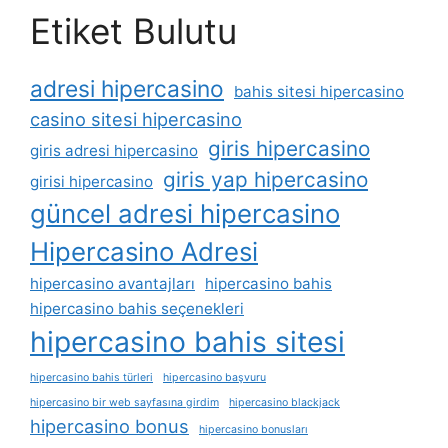
Etiket Bulutu
adresi hipercasino
bahis sitesi hipercasino
casino sitesi hipercasino
giris hipercasino
giris adresi hipercasino
giris yap hipercasino
girisi hipercasino
güncel adresi hipercasino
Hipercasino Adresi
hipercasino avantajları
hipercasino bahis
hipercasino bahis seçenekleri
hipercasino bahis sitesi
hipercasino bahis türleri
hipercasino başvuru
hipercasino bir web sayfasına girdim
hipercasino blackjack
hipercasino bonus
hipercasino bonusları