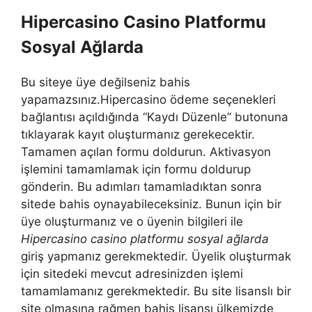
Hipercasino Casino Platformu
Sosyal Ağlarda
Bu siteye üye değilseniz bahis
yapamazsınız.Hipercasino ödeme seçenekleri
bağlantısı açıldığında “Kaydı Düzenle” butonuna
tıklayarak kayıt oluşturmanız gerekecektir.
Tamamen açılan formu doldurun. Aktivasyon
işlemini tamamlamak için formu doldurup
gönderin. Bu adımları tamamladıktan sonra
sitede bahis oynayabileceksiniz. Bunun için bir
üye oluşturmanız ve o üyenin bilgileri ile
Hipercasino casino platformu sosyal ağlarda
giriş yapmanız gerekmektedir. Üyelik oluşturmak
için sitedeki mevcut adresinizden işlemi
tamamlamanız gerekmektedir. Bu site lisanslı bir
site olmasına rağmen bahis lisansı ülkemizde