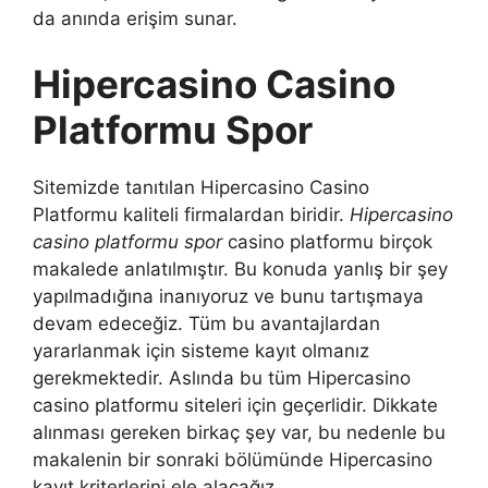
da anında erişim sunar.
Hipercasino Casino
Platformu Spor
Sitemizde tanıtılan Hipercasino Casino
Platformu kaliteli firmalardan biridir.
Hipercasino
casino platformu spor
casino platformu birçok
makalede anlatılmıştır. Bu konuda yanlış bir şey
yapılmadığına inanıyoruz ve bunu tartışmaya
devam edeceğiz. Tüm bu avantajlardan
yararlanmak için sisteme kayıt olmanız
gerekmektedir. Aslında bu tüm Hipercasino
casino platformu siteleri için geçerlidir. Dikkate
alınması gereken birkaç şey var, bu nedenle bu
makalenin bir sonraki bölümünde Hipercasino
kayıt kriterlerini ele alacağız.