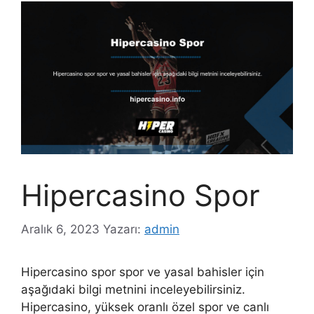
Hipercasino Spor
Aralık 6, 2023
Yazarı:
admin
Hipercasino spor spor ve yasal bahisler için
aşağıdaki bilgi metnini inceleyebilirsiniz.
Hipercasino, yüksek oranlı özel spor ve canlı