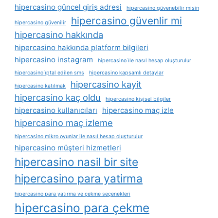
hipercasino güncel giriş adresi
hipercasino güvenebilir misin
hipercasino güvenlir mi
hipercasino güvenilir
hipercasino hakkında
hipercasino hakkında platform bilgileri
hipercasino instagram
hipercasino i̇le nasıl hesap oluşturulur
hipercasino i̇ptal edilen sms
hipercasino kapsamlı detaylar
hipercasino kayit
hipercasino katılmak
hipercasino kaç oldu
hipercasino kişisel bilgiler
hipercasino kullanıcıları
hipercasino maç izle
hipercasino maç izleme
hipercasino mikro oyunlar ile nasıl hesap oluşturulur
hipercasino müşteri hizmetleri
hipercasino nasil bir site
hipercasino para yatirma
hipercasino para yatırma ve çekme seçenekleri
hipercasino para çekme