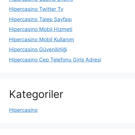
Hipercasino Twitter Tv
Hipercasino Talep Sayfası
Hipercasino Mobil Hizmeti
Hipercasino Mobil Kullanım
Hipercasino Güvenilirliği
Hipercasino Cep Telefonu Giriş Adresi
Kategoriler
Hipercasino