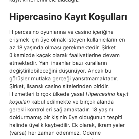
Hipercasino Kayıt Koşulları
Hipercasino oyunlarına ve casino içeriğine
erişmek için üye olmak isteyen kullanıcıların en
az 18 yaşında olması gerekmektedir. Şirket
ülkemizde kaçak olarak faaliyetlerine devam
etmektedir. Yani insanlar bazı kuralların
değiştirilebileceğini düşünüyor. Ancak bu
görüşler mutlaka gerçeği yansıtmamaktadır.
Şirket, lisanslı casino sitelerinden biridir.
Hizmetleri birçok ülkede yasal
Hipercasino kayıt
koşulları
kabul edilmekte ve birçok alanda
gerekli kontrolleri sağlamaktadır. 18 yaşını
doldurmamış bir kişinin üye olduğunun tespiti
halinde üyelik kaybedilir. Ek olarak, ikramiyeler
(varsa) her zaman ödenmez. Ödeme