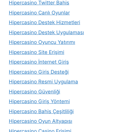
Hipercasino Twitter Bahis
Hipercasino Canlı Oyunlar
Hipercasino Destek Hizmetleri
Hipercasino Destek Uygulaması
Hipercasino Oyuncu Yatırımı
Hipercasino Site Erişimi
Hipercasino İnternet Giriş
Hipercasino Giriş Desteği
Hipercasino Resmi Uygulama
Hipercasino Güvenliği
Hipercasino Giriş Yöntemi
Hipercasino Bahis Çeşitliliği
Hipercasino Oyun Altyapısı
Hipercasino Casino Erişimi