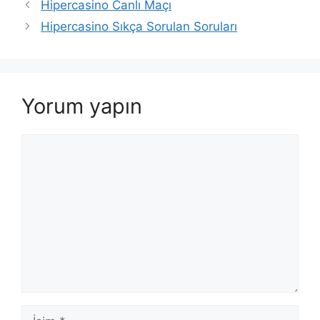
Hipercasino Canlı Maçı
Hipercasino Sıkça Sorulan Soruları
Yorum yapın
Yorum
İsim