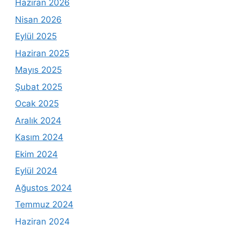
Haziran 2026
Nisan 2026
Eylül 2025
Haziran 2025
Mayıs 2025
Şubat 2025
Ocak 2025
Aralık 2024
Kasım 2024
Ekim 2024
Eylül 2024
Ağustos 2024
Temmuz 2024
Haziran 2024