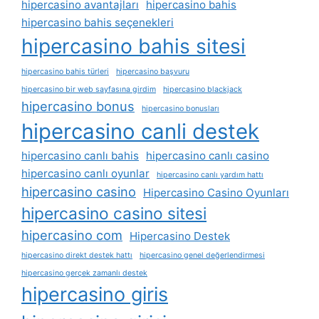
hipercasino avantajları
hipercasino bahis
hipercasino bahis seçenekleri
hipercasino bahis sitesi
hipercasino bahis türleri
hipercasino başvuru
hipercasino bir web sayfasına girdim
hipercasino blackjack
hipercasino bonus
hipercasino bonusları
hipercasino canli destek
hipercasino canlı bahis
hipercasino canlı casino
hipercasino canlı oyunlar
hipercasino canlı yardım hattı
hipercasino casino
Hipercasino Casino Oyunları
hipercasino casino sitesi
hipercasino com
Hipercasino Destek
hipercasino direkt destek hattı
hipercasino genel değerlendirmesi
hipercasino gerçek zamanlı destek
hipercasino giris