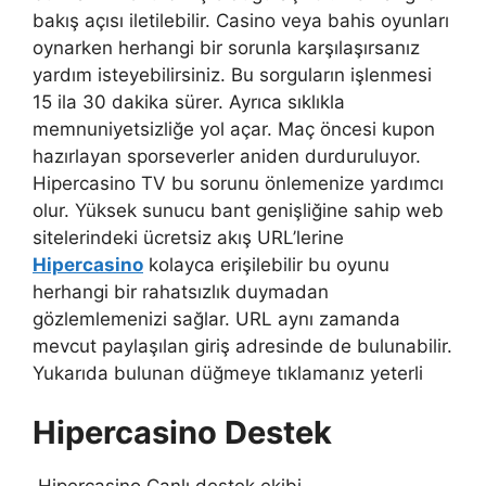
bakış açısı iletilebilir. Casino veya bahis oyunları
oynarken herhangi bir sorunla karşılaşırsanız
yardım isteyebilirsiniz. Bu sorguların işlenmesi
15 ila 30 dakika sürer. Ayrıca sıklıkla
memnuniyetsizliğe yol açar. Maç öncesi kupon
hazırlayan sporseverler aniden durduruluyor.
Hipercasino TV bu sorunu önlemenize yardımcı
olur. Yüksek sunucu bant genişliğine sahip web
sitelerindeki ücretsiz akış URL’lerine
Hipercasino
kolayca erişilebilir bu oyunu
herhangi bir rahatsızlık duymadan
gözlemlemenizi sağlar. URL aynı zamanda
mevcut paylaşılan giriş adresinde de bulunabilir.
Yukarıda bulunan düğmeye tıklamanız yeterli
Hipercasino Destek