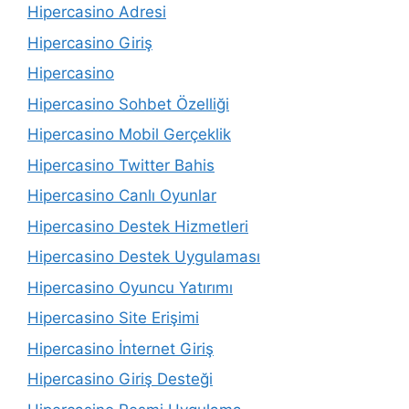
Hipercasino Adresi
Hipercasino Giriş
Hipercasino
Hipercasino Sohbet Özelliği
Hipercasino Mobil Gerçeklik
Hipercasino Twitter Bahis
Hipercasino Canlı Oyunlar
Hipercasino Destek Hizmetleri
Hipercasino Destek Uygulaması
Hipercasino Oyuncu Yatırımı
Hipercasino Site Erişimi
Hipercasino İnternet Giriş
Hipercasino Giriş Desteği