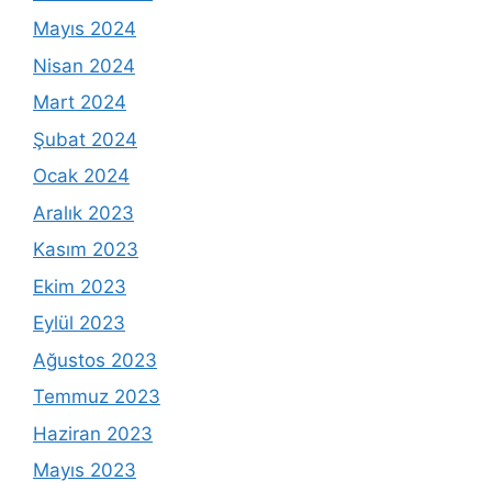
Mayıs 2024
Nisan 2024
Mart 2024
Şubat 2024
Ocak 2024
Aralık 2023
Kasım 2023
Ekim 2023
Eylül 2023
Ağustos 2023
Temmuz 2023
Haziran 2023
Mayıs 2023