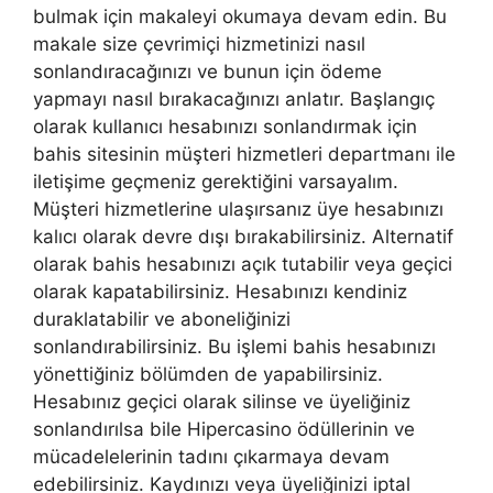
bulmak için makaleyi okumaya devam edin. Bu
makale size çevrimiçi hizmetinizi nasıl
sonlandıracağınızı ve bunun için ödeme
yapmayı nasıl bırakacağınızı anlatır. Başlangıç ​​
olarak kullanıcı hesabınızı sonlandırmak için
bahis sitesinin müşteri hizmetleri departmanı ile
iletişime geçmeniz gerektiğini varsayalım.
Müşteri hizmetlerine ulaşırsanız üye hesabınızı
kalıcı olarak devre dışı bırakabilirsiniz. Alternatif
olarak bahis hesabınızı açık tutabilir veya geçici
olarak kapatabilirsiniz. Hesabınızı kendiniz
duraklatabilir ve aboneliğinizi
sonlandırabilirsiniz. Bu işlemi bahis hesabınızı
yönettiğiniz bölümden de yapabilirsiniz.
Hesabınız geçici olarak silinse ve üyeliğiniz
sonlandırılsa bile Hipercasino ödüllerinin ve
mücadelelerinin tadını çıkarmaya devam
edebilirsiniz. Kaydınızı veya üyeliğinizi iptal