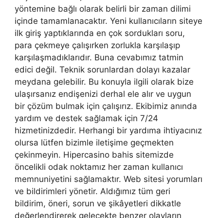
yöntemine bağlı olarak belirli bir zaman dilimi
içinde tamamlanacaktır. Yeni kullanıcıların siteye
ilk giriş yaptıklarında en çok sordukları soru,
para çekmeye çalışırken zorlukla karşılaşıp
karşılaşmadıklarıdır. Buna cevabımız tatmin
edici değil. Teknik sorunlardan dolayı kazalar
meydana gelebilir. Bu konuyla ilgili olarak bize
ulaşırsanız endişenizi derhal ele alır ve uygun
bir çözüm bulmak için çalışırız. Ekibimiz anında
yardım ve destek sağlamak için 7/24
hizmetinizdedir. Herhangi bir yardıma ihtiyacınız
olursa lütfen bizimle iletişime geçmekten
çekinmeyin. Hipercasino bahis sitemizde
öncelikli odak noktamız her zaman kullanıcı
memnuniyetini sağlamaktır. Web sitesi yorumları
ve bildirimleri yönetir. Aldığımız tüm geri
bildirim, öneri, sorun ve şikâyetleri dikkatle
değerlendirerek gelecekte benzer olayların