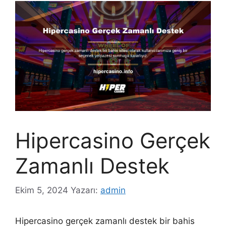
Hipercasino Gerçek
Zamanlı Destek
Ekim 5, 2024
Yazarı:
admin
Hipercasino gerçek zamanlı destek bir bahis