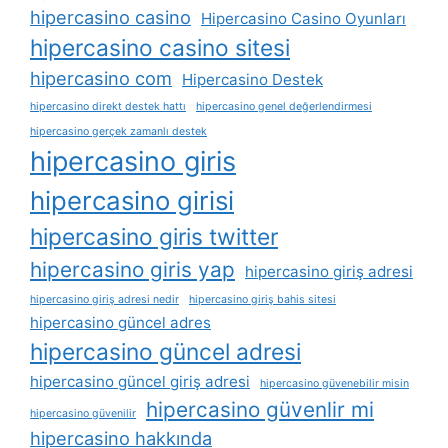
hipercasino casino
Hipercasino Casino Oyunları
hipercasino casino sitesi
hipercasino com
Hipercasino Destek
hipercasino direkt destek hattı
hipercasino genel değerlendirmesi
hipercasino gerçek zamanlı destek
hipercasino giris
hipercasino girisi
hipercasino giris twitter
hipercasino giris yap
hipercasino giriş adresi
hipercasino giriş adresi nedir
hipercasino giriş bahis sitesi
hipercasino güncel adres
hipercasino güncel adresi
hipercasino güncel giriş adresi
hipercasino güvenebilir misin
hipercasino güvenlir mi
hipercasino güvenilir
hipercasino hakkında