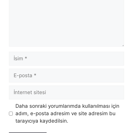
İsim
E-
posta
İnternet
sitesi
Daha sonraki yorumlarımda kullanılması için
adım, e-posta adresim ve site adresim bu
tarayıcıya kaydedilsin.