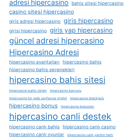
adresi hipercasino
bahis sitesi hipercasino
casino sitesi hipercasino
giris hipercasino
giris adresi hipercasino
giris yap hipercasino
girisi hipercasino
güncel adresi hipercasino
Hipercasino Adresi
hipercasino avantajları
hipercasino bahis
hipercasino bahis seçenekleri
hipercasino bahis sitesi
hipercasino bahis türleri
hipercasino başvuru
hipercasino bir web sayfasına girdim
hipercasino blackjack
hipercasino bonus
hipercasino bonusları
hipercasino canli destek
hipercasino canlı bahis
hipercasino canlı casino
hipercasino canlı oyunlar
hipercasino canlı yardım hattı