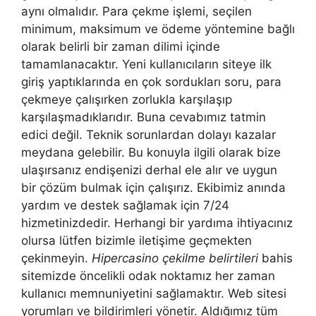
aynı olmalıdır. Para çekme işlemi, seçilen
minimum, maksimum ve ödeme yöntemine bağlı
olarak belirli bir zaman dilimi içinde
tamamlanacaktır. Yeni kullanıcıların siteye ilk
giriş yaptıklarında en çok sordukları soru, para
çekmeye çalışırken zorlukla karşılaşıp
karşılaşmadıklarıdır. Buna cevabımız tatmin
edici değil. Teknik sorunlardan dolayı kazalar
meydana gelebilir. Bu konuyla ilgili olarak bize
ulaşırsanız endişenizi derhal ele alır ve uygun
bir çözüm bulmak için çalışırız. Ekibimiz anında
yardım ve destek sağlamak için 7/24
hizmetinizdedir. Herhangi bir yardıma ihtiyacınız
olursa lütfen bizimle iletişime geçmekten
çekinmeyin.
Hipercasino çekilme belirtileri
bahis
sitemizde öncelikli odak noktamız her zaman
kullanıcı memnuniyetini sağlamaktır. Web sitesi
yorumları ve bildirimleri yönetir. Aldığımız tüm