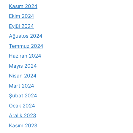
Kasım 2024
Ekim 2024
Eylül 2024
Ağustos 2024
Temmuz 2024
Haziran 2024
Mayıs 2024
Nisan 2024
Mart 2024
Şubat 2024
Ocak 2024
Aralık 2023
Kasım 2023