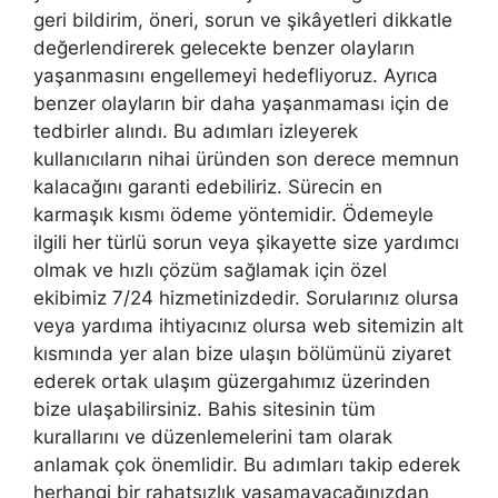
geri bildirim, öneri, sorun ve şikâyetleri dikkatle
değerlendirerek gelecekte benzer olayların
yaşanmasını engellemeyi hedefliyoruz. Ayrıca
benzer olayların bir daha yaşanmaması için de
tedbirler alındı. Bu adımları izleyerek
kullanıcıların nihai üründen son derece memnun
kalacağını garanti edebiliriz. Sürecin en
karmaşık kısmı ödeme yöntemidir. Ödemeyle
ilgili her türlü sorun veya şikayette size yardımcı
olmak ve hızlı çözüm sağlamak için özel
ekibimiz 7/24 hizmetinizdedir. Sorularınız olursa
veya yardıma ihtiyacınız olursa web sitemizin alt
kısmında yer alan bize ulaşın bölümünü ziyaret
ederek ortak ulaşım güzergahımız üzerinden
bize ulaşabilirsiniz. Bahis sitesinin tüm
kurallarını ve düzenlemelerini tam olarak
anlamak çok önemlidir. Bu adımları takip ederek
herhangi bir rahatsızlık yaşamayacağınızdan