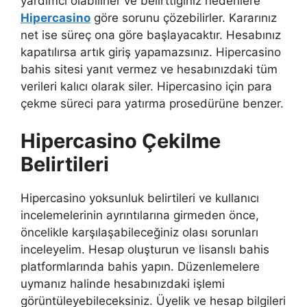
yardımcı olabilirler ve belirttiğiniz nedenlere
Hipercasino
göre sorunu çözebilirler. Kararınız
net ise süreç ona göre başlayacaktır. Hesabınız
kapatılırsa artık giriş yapamazsınız. Hipercasino
bahis sitesi yanıt vermez ve hesabınızdaki tüm
verileri kalıcı olarak siler. Hipercasino için para
çekme süreci para yatırma prosedürüne benzer.
Hipercasino Çekilme
Belirtileri
Hipercasino yoksunluk belirtileri ve kullanıcı
incelemelerinin ayrıntılarına girmeden önce,
öncelikle karşılaşabileceğiniz olası sorunları
inceleyelim. Hesap oluşturun ve lisanslı bahis
platformlarında bahis yapın. Düzenlemelere
uymanız halinde hesabınızdaki işlemi
görüntüleyebileceksiniz. Üyelik ve hesap bilgileri